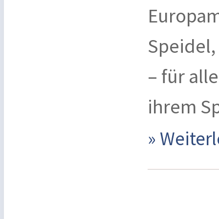
Europame
Speidel,
– für all
ihrem Sp
» Weite