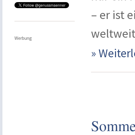
– er ist 
weltweit
Werbung
» Weite
Somme