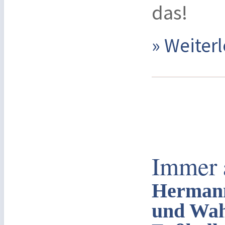
das!
» Weite
Immer 
Hermann
und Wah