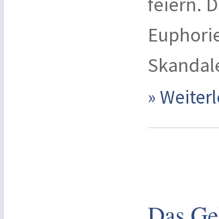
feiern. 
Euphorie
Skandale
» Weite
Das Ge