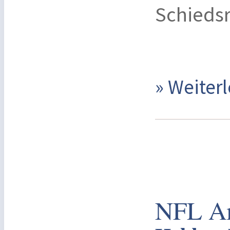
Schiedsr
» Weite
NFL Am