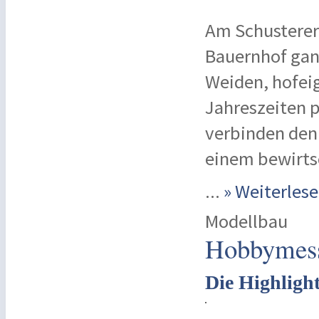
Am Schustererh
Bauernhof ganz
Weiden, hofei
Jahreszeiten p
verbinden den
einem bewirts
...
» Weiterle
Modellbau
Hobbymess
Die Highligh