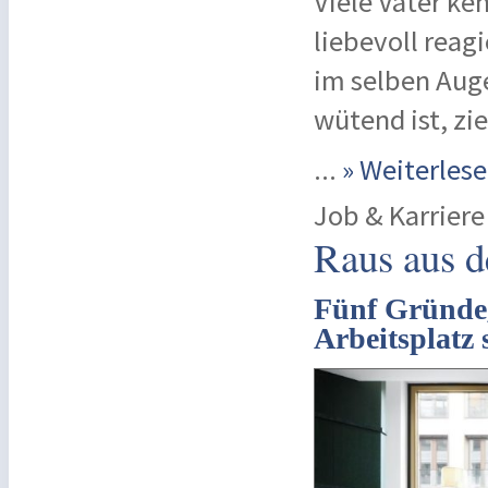
Viele Väter ke
liebevoll reag
im selben Auge
wütend ist, zi
...
» Weiterle
Job & Karriere
Raus aus 
Fünf Gründe,
Arbeitsplatz 