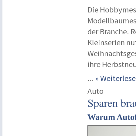
Die Hobbymess
Modellbaumess
der Branche. 
Kleinserien nu
Weihnachtsges
ihre Herbstne
...
» Weiterle
Auto
Sparen brau
Warum Autof