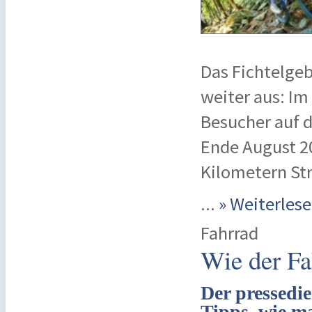
Das Fichtelgeb
weiter aus: I
Besucher auf d
Ende August 20
Kilometern St
...
» Weiterle
Fahrrad
Wie der Fah
Der pressedie
Tipps, wie ma