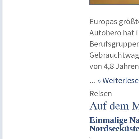
Europas größt
Autohero hat i
Berufsgruppen
Gebrauchtwage
von 4,8 Jahren
...
» Weiterle
Reisen
Auf dem M
Einmalige Na
Nordseeküst