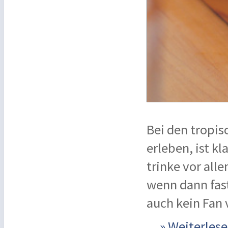
Bei den tropis
erleben, ist kl
trinke vor all
wenn dann fast
auch kein Fan
...
» Weiterle