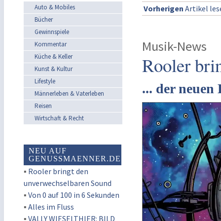
Auto & Mobiles
Vorherigen
Artikel le
Bücher
Gewinnspiele
Musik-News
Kommentar
Küche & Keller
Rooler bri
Kunst & Kultur
Lifestyle
... der neue
Männerleben & Vaterleben
Reisen
Wirtschaft & Recht
NEU AUF
GENUSSMAENNER.DE
▪
Rooler bringt den
unverwechselbaren Sound
▪
Von 0 auf 100 in 6 Sekunden
▪
Alles im Fluss
▪
VALLY WIESELTHIER: BILD