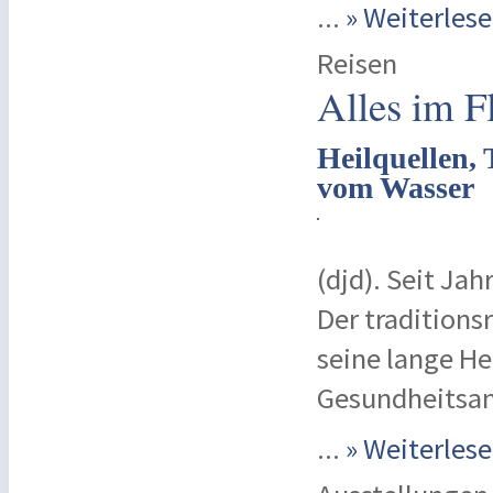
...
» Weiterle
Reisen
Alles im F
Heilquellen,
vom Wasser
(djd). Seit Ja
Der traditions
seine lange H
Gesundheitsa
...
» Weiterle