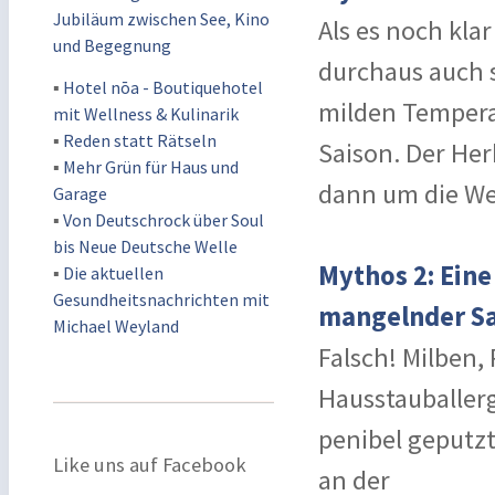
Jubiläum zwischen See, Kino
Als es noch kla
und Begegnung
durchaus auch 
▪
Hotel nōa - Boutiquehotel
milden Tempera
mit Wellness & Kulinarik
▪
Reden statt Rätseln
Saison. Der Her
▪
Mehr Grün für Haus und
dann um die We
Garage
▪
Von Deutschrock über Soul
bis Neue Deutsche Welle
Mythos 2: Ein
▪
Die aktuellen
Gesundheitsnachrichten mit
mangelnder S
Michael Weyland
Falsch! Milben,
Hausstauballerg
penibel geputzt
Like uns auf Facebook
an der