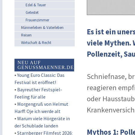
Edel & Teuer
Getestet
Frauenzimmer
Männerleben & Vaterleben
Es ist ein une
Reisen
viele Mythen. 
Wirtschaft & Recht
Pollenzeit, S
NEU AUF
GENUSSMAENNER.DE
Schniefnase, b
▪
Young Euro Classic: Das
Festival ist eröffnet!
reagieren empfi
▪
Bayreuther Festspiel-
Feeling für alle
oder Hausstaub,
▪
Morgengruß von Helmut
Krankenversich
Harff: Oje ich werde alt
▪
Warum viele Hörgeräte in
der Schublade landen
Mythos 1: Poll
▪
Starnberger Filmfest 2026: