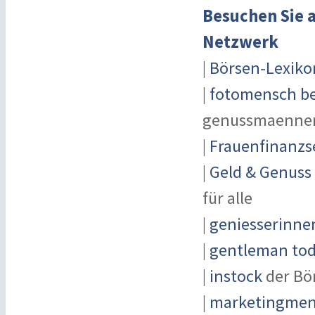
Besuchen Sie a
Netzwerk
|
Börsen-Lexiko
|
fotomensch be
genussmaenner
|
Frauenfinanzs
|
Geld & Genuss
für alle
|
geniesserinne
|
gentleman toda
|
instock
der Bö
|
marketingmens