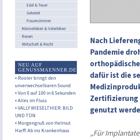
Edel & Teuer
Getestet
Frauenzimmer
Männerleben & Vaterleben
Reisen
Nach Lieferen
Wirtschaft & Recht
Pandemie droht
orthopädische
NEU AUF
GENUSSMAENNER.DE
dafür ist die 
▪
Rooler bringt den
Medizinproduk
unverwechselbaren Sound
▪
Von 0 auf 100 in 6 Sekunden
Zertifizierung
▪
Alles im Fluss
▪
VALLY WIESELTHIER: BILD
genutzt werde
UND TON
▪
Morgengruß von Helmut
Harff: Ab ins Krankenhaus
„Für Implantate