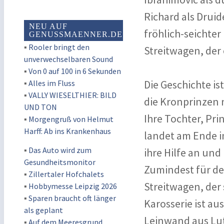
Richard als Druid
NEU AUF
fröhlich-seichte
GENUSSMAENNER.DE
▪
Rooler bringt den
Streitwagen, der 
unverwechselbaren Sound
▪
Von 0 auf 100 in 6 Sekunden
Die Geschichte is
▪
Alles im Fluss
▪
VALLY WIESELTHIER: BILD
die Kronprinzen 
UND TON
Ihre Tochter, Pri
▪
Morgengruß von Helmut
Harff: Ab ins Krankenhaus
landet am Ende im
▪
Das Auto wird zum
ihre Hilfe an und
Gesundheitsmonitor
Zumindest für den
▪
Zillertaler Hofchalets
Streitwagen, der s
▪
Hobbymesse Leipzig 2026
▪
Sparen braucht oft länger
Karosserie ist au
als geplant
Leinwand aus Lute
▪
Auf dem Meeresgrund