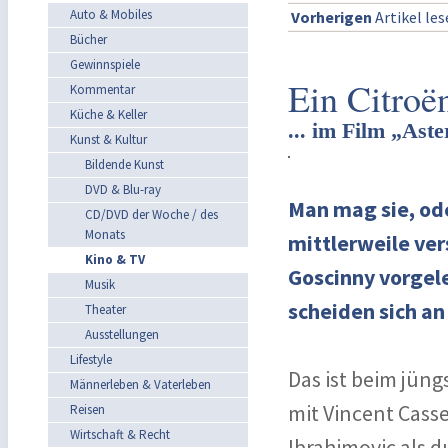
Auto & Mobiles
Vorherigen
Artikel le
Bücher
Gewinnspiele
Ein Citroë
Kommentar
Küche & Keller
... im Film „Ast
Kunst & Kultur
Bildende Kunst
DVD & Blu-ray
Man mag sie, od
CD/DVD der Woche / des
Monats
mittlerweile ve
Kino & TV
Goscinny vorgel
Musik
scheiden sich an
Theater
Ausstellungen
Lifestyle
Das ist beim jün
Männerleben & Vaterleben
mit Vincent Casse
Reisen
Wirtschaft & Recht
Ibrahimovic als d