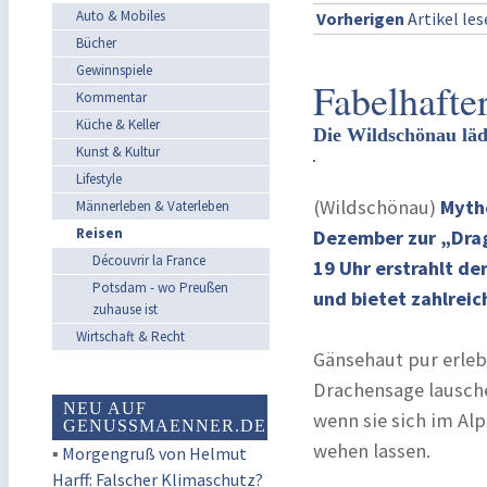
Auto & Mobiles
Vorherigen
Artikel le
Bücher
Gewinnspiele
Fabelhafte
Kommentar
Küche & Keller
Die Wildschönau läd
Kunst & Kultur
Lifestyle
(Wildschönau)
Mytho
Männerleben & Vaterleben
Reisen
Dezember zur „Drag
Découvrir la France
19 Uhr erstrahlt d
Potsdam - wo Preußen
und bietet zahlrei
zuhause ist
Wirtschaft & Recht
Gänsehaut pur erleb
Drachensage lausche
NEU AUF
wenn sie sich im Alp
GENUSSMAENNER.DE
wehen lassen.
▪
Morgengruß von Helmut
Harff: Falscher Klimaschutz?