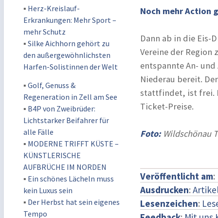
▪
Herz-Kreislauf-
Noch mehr Action g
Erkrankungen: Mehr Sport –
mehr Schutz
Dann ab in die Eis-
▪
Silke Aichhorn gehört zu
Vereine der Region 
den außergewöhnlichsten
entspannte An- und 
Harfen-Solistinnen der Welt
Niederau bereit. Der
▪
Golf, Genuss &
stattfindet, ist fre
Regeneration in Zell am See
Ticket-Preise.
▪
B4P von Zweibrüder:
Lichtstarker Beifahrer für
alle Fälle
Foto:
Wildschönau T
▪
MODERNE TRIFFT KÜSTE –
KÜNSTLERISCHE
AUFBRÜCHE IM NORDEN
Veröffentlicht am
:
▪
Ein schönes Lächeln muss
Ausdrucken
:
Artike
kein Luxus sein
▪
Der Herbst hat sein eigenes
Lesenzeichen
:
Les
Tempo
Feedback
:
Mit uns