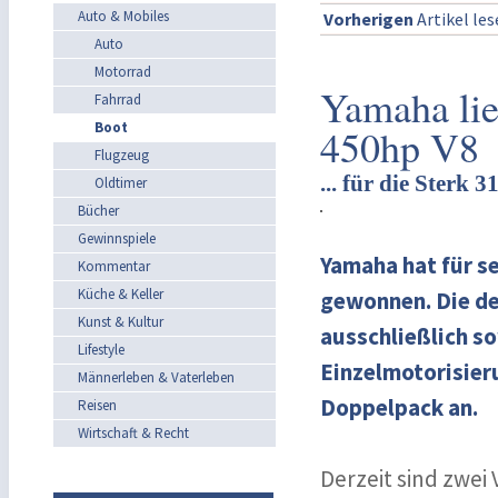
Auto & Mobiles
Vorherigen
Artikel le
Auto
Motorrad
Yamaha li
Fahrrad
Boot
450hp V8
Flugzeug
... für die Sterk 3
Oldtimer
Bücher
Gewinnspiele
Yamaha hat für s
Kommentar
Küche & Keller
gewonnen. Die deu
Kunst & Kultur
ausschließlich s
Lifestyle
Einzelmotorisier
Männerleben & Vaterleben
Doppelpack an.
Reisen
Wirtschaft & Recht
Derzeit sind zwei