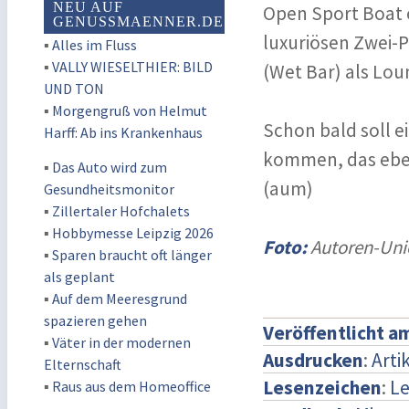
NEU AUF
Open Sport Boat er
GENUSSMAENNER.DE
luxuriösen Zwei-
▪
Alles im Fluss
▪
VALLY WIESELTHIER: BILD
(Wet Bar) als Lou
UND TON
▪
Morgengruß von Helmut
Schon bald soll e
Harff: Ab ins Krankenhaus
kommen, das ebe
▪
Das Auto wird zum
(aum)
Gesundheitsmonitor
▪
Zillertaler Hofchalets
▪
Hobbymesse Leipzig 2026
Foto:
Autoren-Uni
▪
Sparen braucht oft länger
als geplant
▪
Auf dem Meeresgrund
spazieren gehen
Veröffentlicht a
▪
Väter in der modernen
Ausdrucken
:
Arti
Elternschaft
Lesenzeichen
:
Le
▪
Raus aus dem Homeoffice