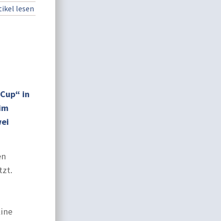
ikel lesen
 Cup“ in
 im
wei
en
tzt.
line