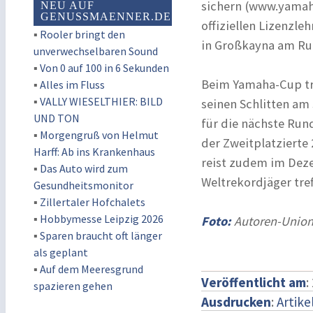
sichern (www.yamaha
NEU AUF
GENUSSMAENNER.DE
offiziellen Lizenzle
▪
Rooler bringt den
in Großkayna am Run
unverwechselbaren Sound
▪
Von 0 auf 100 in 6 Sekunden
Beim Yamaha-Cup tre
▪
Alles im Fluss
▪
VALLY WIESELTHIER: BILD
seinen Schlitten am 
UND TON
für die nächste Run
▪
Morgengruß von Helmut
der Zweitplatzierte 
Harff: Ab ins Krankenhaus
reist zudem im Deze
▪
Das Auto wird zum
Weltrekordjäger tre
Gesundheitsmonitor
▪
Zillertaler Hofchalets
▪
Hobbymesse Leipzig 2026
Foto:
Autoren-Union
▪
Sparen braucht oft länger
als geplant
▪
Auf dem Meeresgrund
Veröffentlicht am
:
spazieren gehen
Ausdrucken
:
Artike