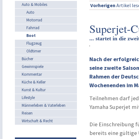
Auto & Mobiles
Vorherigen
Artikel le
Auto
Motorrad
Superjet-
Fahrrad
Boot
... startet in die zwe
Flugzeug
Oldtimer
Nach der erfolgrei
Bücher
Gewinnspiele
seine zweite Saison
Kommentar
Rahmen der Deutsch
Küche & Keller
Wochenenden im Ma
Kunst & Kultur
Teilnehmen darf jed
Lifestyle
Männerleben & Vaterleben
Yamaha Superjet mit
Reisen
Wirtschaft & Recht
Die Einschreibung f
bereits eine gültige