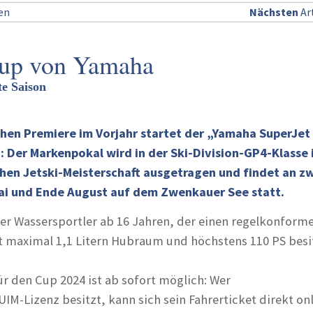
sen
Nächsten
Art
Cup von Yamaha
ite Saison
chen Premiere im Vorjahr startet der „Yamaha SuperJet
: Der Markenpokal wird in der Ski-Division-GP4-Klasse
en Jetski-Meisterschaft ausgetragen und findet an z
i und Ende August auf dem Zwenkauer See statt.
er Wassersportler ab 16 Jahren, der einen regelkonform
 maximal 1,1 Litern Hubraum und höchstens 110 PS besi
ür den Cup 2024 ist ab sofort möglich: Wer
 UIM-Lizenz besitzt, kann sich sein Fahrerticket direkt on