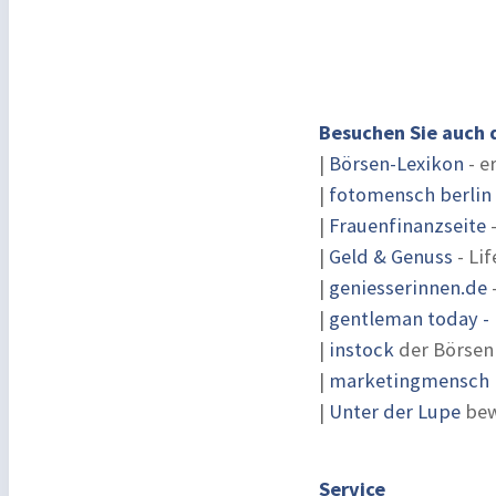
Besuchen Sie auch 
|
Börsen-Lexikon
- e
|
fotomensch berlin
|
Frauenfinanzseite
-
|
Geld & Genuss
- Lif
|
geniesserinnen.de
|
gentleman today - 
|
instock
der Börsen
|
marketingmensch |
|
Unter der Lupe
bew
Service