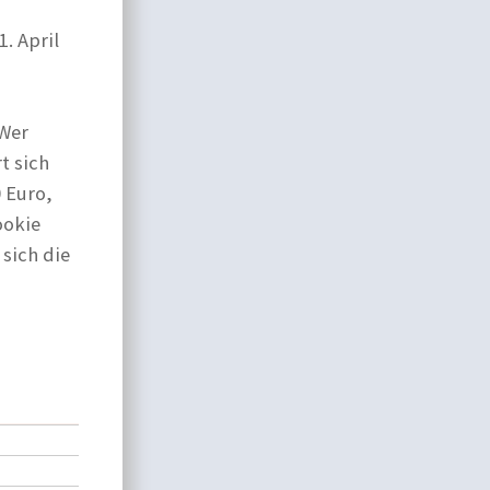
1. April
 Wer
t sich
 Euro,
ookie
sich die