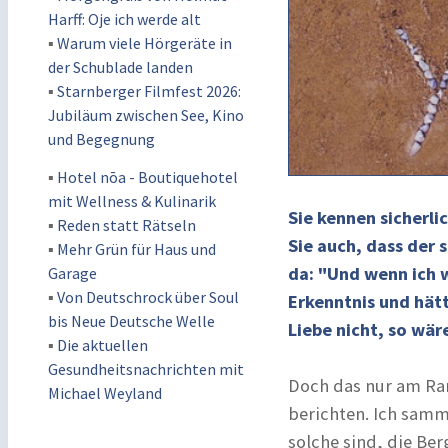
Harff: Oje ich werde alt
▪
Warum viele Hörgeräte in
der Schublade landen
▪
Starnberger Filmfest 2026:
Jubiläum zwischen See, Kino
und Begegnung
▪
Hotel nōa - Boutiquehotel
mit Wellness & Kulinarik
Sie kennen sicherl
▪
Reden statt Rätseln
Sie auch, dass der 
▪
Mehr Grün für Haus und
da: "Und wenn ich 
Garage
▪
Von Deutschrock über Soul
Erkenntnis und hätt
bis Neue Deutsche Welle
Liebe nicht, so wäre
▪
Die aktuellen
Gesundheitsnachrichten mit
Doch das nur am Ran
Michael Weyland
berichten. Ich samm
solche sind, die Ber