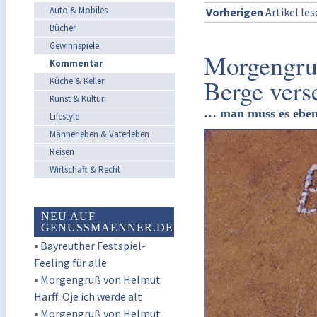
Auto & Mobiles
Vorherigen
Artikel le
Bücher
Gewinnspiele
Morgengru
Kommentar
Berge vers
Küche & Keller
Kunst & Kultur
… man muss es eben
Lifestyle
Männerleben & Vaterleben
Reisen
Wirtschaft & Recht
NEU AUF
GENUSSMAENNER.DE
▪
Bayreuther Festspiel-
Feeling für alle
▪
Morgengruß von Helmut
Harff: Oje ich werde alt
▪
Morgengruß von Helmut