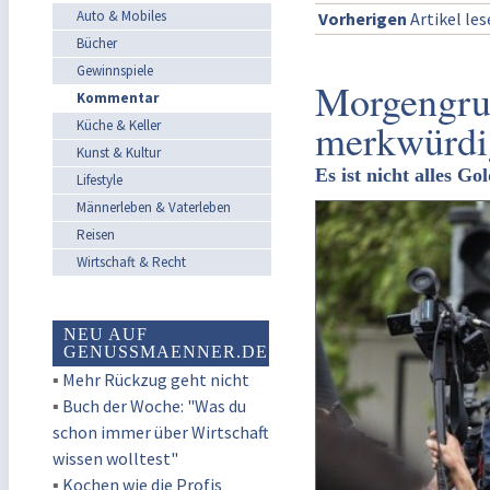
Auto & Mobiles
Vorherigen
Artikel le
Bücher
Gewinnspiele
Morgengruß
Kommentar
merkwürdi
Küche & Keller
Kunst & Kultur
Es ist nicht alles Go
Lifestyle
Männerleben & Vaterleben
Reisen
Wirtschaft & Recht
NEU AUF
GENUSSMAENNER.DE
▪
Mehr Rückzug geht nicht
▪
Buch der Woche: "Was du
schon immer über Wirtschaft
wissen wolltest"
▪
Kochen wie die Profis