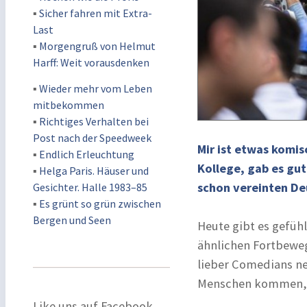
▪
Sicher fahren mit Extra-
Last
▪
Morgengruß von Helmut
Harff: Weit vorausdenken
▪
Wieder mehr vom Leben
mitbekommen
▪
Richtiges Verhalten bei
Post nach der Speedweek
Mir ist etwas komis
▪
Endlich Erleuchtung
Kollege, gab es gut
▪
Helga Paris. Häuser und
schon vereinten De
Gesichter. Halle 1983–85
▪
Es grünt so grün zwischen
Bergen und Seen
Heute gibt es gefüh
ähnlichen Fortbeweg
lieber Comedians nen
Menschen kommen, d
Like uns auf Facebook