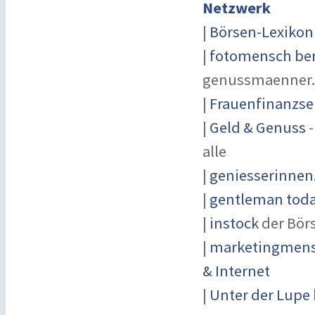
Netzwerk
|
Börsen-Lexikon
|
fotomensch ber
genussmaenner
|
Frauenfinanzse
|
Geld & Genuss
-
alle
|
geniesserinnen
|
gentleman today
|
instock
der Bör
|
marketingmensc
& Internet
|
Unter der Lupe