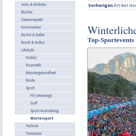
Auto & Mobiles
Vorherigen
Artikel le
Bücher
Gewinnspiele
Winterlich
Kommentar
Küche & Keller
Top-Sportevents 
Kunst & Kultur
Lifestyle
Hobby
Kosmetik
Männergesundheit
Mode
Sport
Fit unterwegs
Golf
Sport-Ausrüstung
Wintersport
Technik
Tierisches