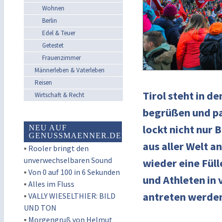
Wohnen
Berlin
Edel & Teuer
Getestet
Frauenzimmer
Männerleben & Vaterleben
Reisen
Tirol steht in d
Wirtschaft & Recht
begrüßen und pa
lockt nicht nur 
NEU AUF
GENUSSMAENNER.DE
aus aller Welt a
▪
Rooler bringt den
unverwechselbaren Sound
wieder eine Fül
▪
Von 0 auf 100 in 6 Sekunden
und Athleten in
▪
Alles im Fluss
antreten werde
▪
VALLY WIESELTHIER: BILD
UND TON
▪
Morgengruß von Helmut