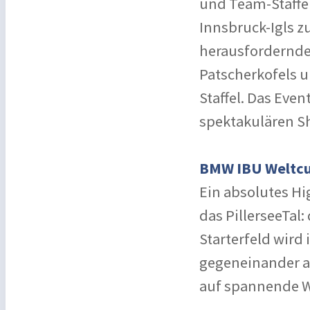
und Team-Staffel
Innsbruck-Igls z
herausfordernden
Patscherkofels u
Staffel. Das Eve
spektakulären S
BMW IBU Weltcup
Ein absolutes Hi
das PillerseeTal:
Starterfeld wird 
gegeneinander a
auf spannende 