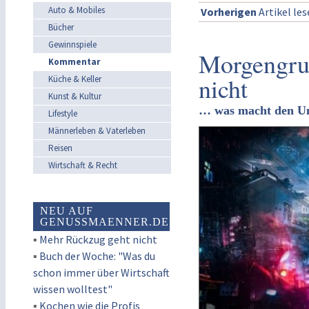
Auto & Mobiles
Vorherigen
Artikel le
Bücher
Gewinnspiele
Morgengruß
Kommentar
nicht
Küche & Keller
Kunst & Kultur
… was macht den Un
Lifestyle
Männerleben & Vaterleben
Reisen
Wirtschaft & Recht
NEU AUF
GENUSSMAENNER.DE
▪
Mehr Rückzug geht nicht
▪
Buch der Woche: "Was du
schon immer über Wirtschaft
wissen wolltest"
▪
Kochen wie die Profis