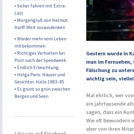
▪
Sicher fahren mit Extra-
Last
▪
Morgengruß von Helmut
Harff: Weit vorausdenken
▪
Wieder mehr vom Leben
mitbekommen
▪
Richtiges Verhalten bei
Gestern wurde in K
Post nach der Speedweek
man im Fernsehen, w
▪
Endlich Erleuchtung
Fälschung zu unter
▪
Helga Paris. Häuser und
wichtig sein, viell
Gesichter. Halle 1983–85
▪
Es grünt so grün zwischen
Mal ehrlich, wer vo
Bergen und Seen
ein jahrtausende alt
sagen, dass ein Kuns
Wie oft bewundern w
aber von ihren Mita
Like uns auf Facebook