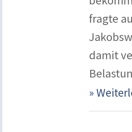
bekomme
fragte a
Jakobswe
damit v
Belastu
» Weite