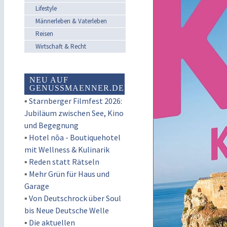
Lifestyle
Männerleben & Vaterleben
Reisen
Wirtschaft & Recht
NEU AUF
GENUSSMAENNER.DE
▪
Starnberger Filmfest 2026:
Jubiläum zwischen See, Kino
und Begegnung
▪
Hotel nōa - Boutiquehotel
mit Wellness & Kulinarik
▪
Reden statt Rätseln
▪
Mehr Grün für Haus und
Garage
▪
Von Deutschrock über Soul
bis Neue Deutsche Welle
▪
Die aktuellen