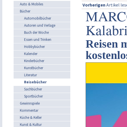
Auto & Mobiles
Vorherigen
Artikel le
MARCO
Bücher
Automobilbücher
Kalabr
Autoren und Verlage
Buch der Woche
Essen und Trinken
Reisen m
Hobbybücher
kostenl
Kalender
Kinderbücher
Kunstbücher
Literatur
Reisebücher
Sachbücher
Sportbücher
Gewinnspiele
Kommentar
Küche & Keller
Kunst & Kultur