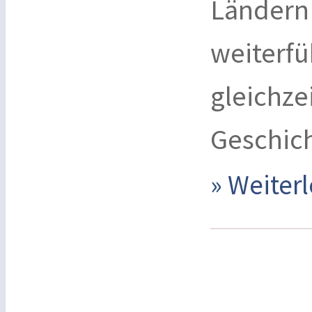
Ländern 
weiterfü
gleichze
Geschic
» Weite