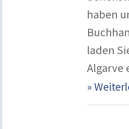
haben un
Buchhan
laden Si
Algarve 
» Weite