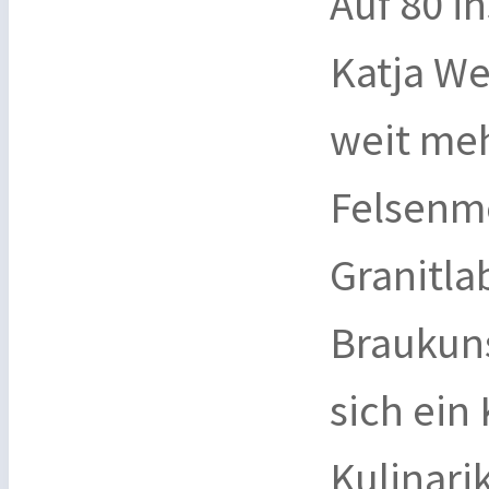
Auf 80 i
Katja We
weit mehr
Felsenm
Granitla
Braukuns
sich ein
Kulinari