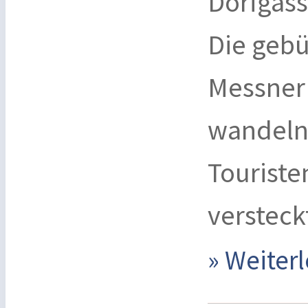
Dorfgass
Die gebü
Messner 
wandeln 
Touriste
versteck
» Weite