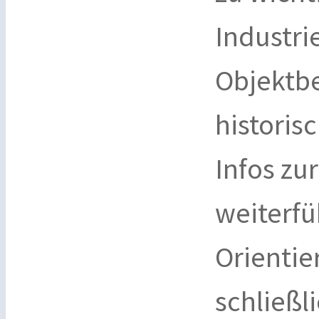
Industri
Objektbe
historis
Infos zu
weiterfü
Orientie
schließl