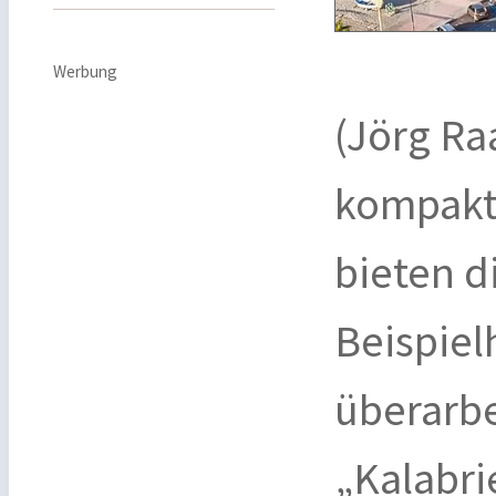
Werbung
(Jörg Ra
kompakt
bieten d
Beispiel
überarbe
„Kalabri