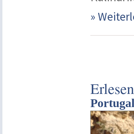
» Weite
Erlese
Portuga