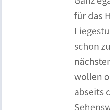
Ganz ega
für das 
Liegestu
schon zu
nächste
wollen o
abseits 
Sehensw