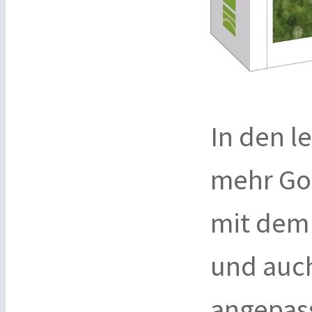
In den l
mehr Gol
mit dem
und auch
angepas