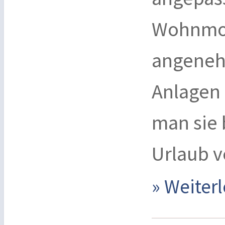
Wohnmobi
angeneh
Anlagen 
man sie 
Urlaub v
» Weite