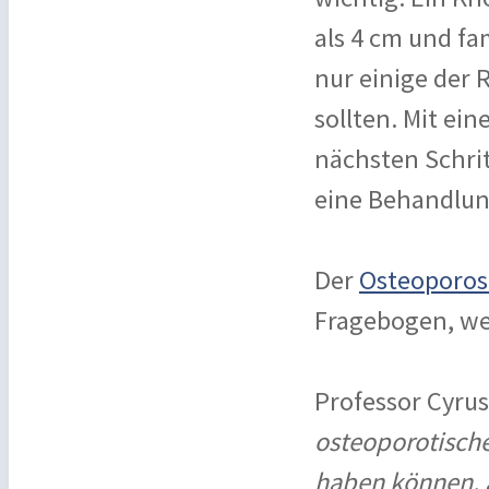
als 4 cm und fa
nur einige der 
sollten. Mit ei
nächsten Schri
eine Behandlun
Der
Osteoporose
Fragebogen, wei
Professor Cyrus
osteoporotisch
haben können, a