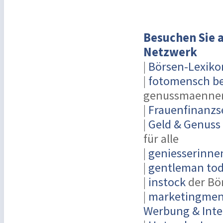
Besuchen Sie a
Netzwerk
|
Börsen-Lexiko
|
fotomensch be
genussmaenner
|
Frauenfinanzs
|
Geld & Genuss
für alle
|
geniesserinne
|
gentleman toda
|
instock
der Bö
|
marketingmens
Werbung & Inte