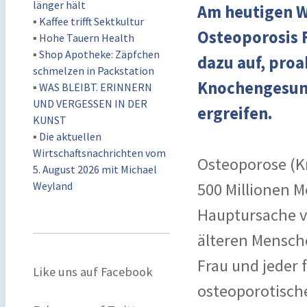
länger hält
Am heutigen We
▪
Kaffee trifft Sektkultur
Osteoporosis F
▪
Hohe Tauern Health
▪
Shop Apotheke: Zäpfchen
dazu auf, pro
schmelzen in Packstation
Knochengesund
▪
WAS BLEIBT. ERINNERN
UND VERGESSEN IN DER
ergreifen.
KUNST
▪
Die aktuellen
Wirtschaftsnachrichten vom
Osteoporose (K
5. August 2026 mit Michael
Weyland
500 Millionen M
Hauptursache v
älteren Mensch
Frau und jeder 
Like uns auf Facebook
osteoporotische