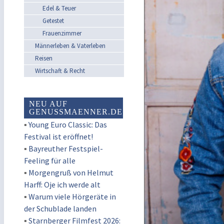
Edel & Teuer
Getestet
Frauenzimmer
Männerleben & Vaterleben
Reisen
Wirtschaft & Recht
NEU AUF
GENUSSMAENNER.DE
▪
Young Euro Classic: Das
Festival ist eröffnet!
▪
Bayreuther Festspiel-
Feeling für alle
▪
Morgengruß von Helmut
Harff: Oje ich werde alt
▪
Warum viele Hörgeräte in
der Schublade landen
▪
Starnberger Filmfest 2026: