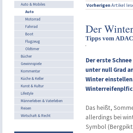
Auto & Mobiles
Vorherigen
Artikel le
Auto
Motorrad
Der Winter
Fahrrad
Boot
Tipps vom ADA
Flugzeug
Oldtimer
Bücher
Der erste Schnee
Gewinnspiele
unter null Grad a
Kommentar
Winter einstellen
Küche & Keller
Kunst & Kultur
Winterreifenplfic
Lifestyle
Männerleben & Vaterleben
Das heißt, Sommer
Reisen
Wirtschaft & Recht
allerdings bei wi
Symbol (Bergpik