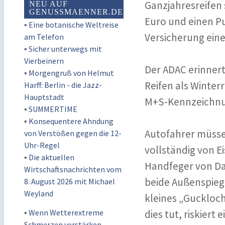
Ganzjahresreifen 
NEU AUF
GENUSSMAENNER.DE
Euro und einen Pu
▪
Eine botanische Weltreise
Versicherung eine
am Telefon
▪
Sicher unterwegs mit
Vierbeinern
Der ADAC erinnert
▪
Morgengruß von Helmut
Reifen als Winter
Harff: Berlin - die Jazz-
Hauptstadt
M+S-Kennzeichnun
▪
SUMMERTIME
▪
Konsequentere Ahndung
Autofahrer müsse
von Verstößen gegen die 12-
Uhr-Regel
vollständig von E
▪
Die aktuellen
Handfeger von Da
Wirtschaftsnachrichten vom
beide Außenspieg
8. August 2026 mit Michael
Weyland
kleines „Guckloch
▪
Wenn Wetterextreme
dies tut, riskiert
Schmerzen verstärken