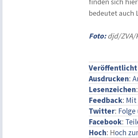
finden sich hi
bedeutet auch L
Foto:
djd/ZVA/P
Veröffentlich
Ausdrucken
:
A
Lesenzeichen
Feedback
:
Mit
Twitter
:
Folge 
Facebook
:
Tei
Hoch
: H
och zu