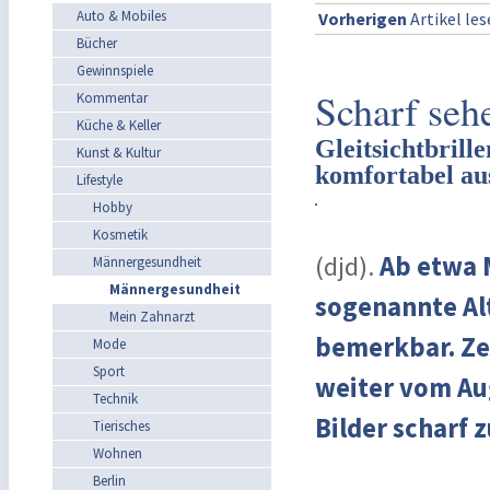
Auto & Mobiles
Vorherigen
Artikel le
Bücher
Gewinnspiele
Scharf seh
Kommentar
Küche & Keller
Gleitsichtbrill
Kunst & Kultur
komfortabel au
Lifestyle
Hobby
Kosmetik
(djd).
Ab etwa M
Männergesundheit
Männergesundheit
sogenannte Alt
Mein Zahnarzt
bemerkbar. Ze
Mode
Sport
weiter vom Au
Technik
Bilder scharf 
Tierisches
Wohnen
Berlin