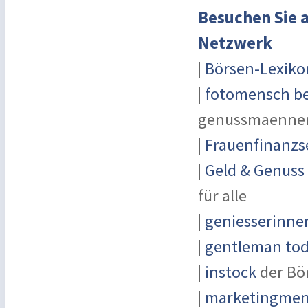
Besuchen Sie a
Netzwerk
|
Börsen-Lexiko
|
fotomensch be
genussmaenner
|
Frauenfinanzs
|
Geld & Genuss
für alle
|
geniesserinne
|
gentleman toda
|
instock
der Bö
|
marketingmens