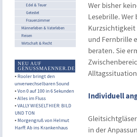
Wer bisher kein
Edel & Teuer
Getestet
Lesebrille. Wer 
Frauenzimmer
Kurzsichtigkeit
Männerleben & Vaterleben
Reisen
und Fernbrille e
Wirtschaft & Recht
beraten. Sie er
Zwischenbereich
NEU AUF
GENUSSMAENNER.DE
Alltagssituation
▪
Rooler bringt den
unverwechselbaren Sound
▪
Von 0 auf 100 in 6 Sekunden
Individuell a
▪
Alles im Fluss
▪
VALLY WIESELTHIER: BILD
UND TON
Gleitsichtgläse
▪
Morgengruß von Helmut
Harff: Ab ins Krankenhaus
in der Anpassun