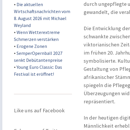
durch ungepflegte un
▪
Die aktuellen
Wirtschaftsnachrichten vom
gewandelt, die vera
8. August 2026 mit Michael
Weyland
Die Entwicklung der
▪
Wenn Wetterextreme
schwankte zwischen
Schmerzen verstärken
viktorianischen Zeit
▪
Erogene Zonen
im frühen 20. Jahrh
▪
SemperOpernball 2027
senkt Debütantenpreise
symbolisierte. Kultu
▪
Young Euro Classic: Das
Gestaltung von Pfle
Festival ist eröffnet!
afrikanischer Stämm
spiegeln die Pflege
Überzeugungen wider
repräsentiert.
Like uns auf Facebook
In der heutigen dig
Männlichkeit erhebl