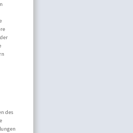
em
e
ere
oder
e
rn
en des
e
lungen