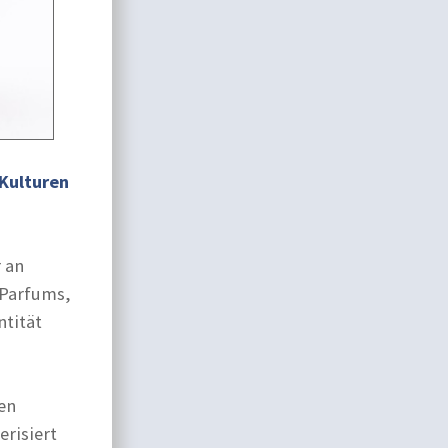
 Kulturen
 an
 Parfums,
ntität
en
erisiert