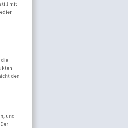
till mit
Medien
 die
dukten
nicht den
en, und
 Der