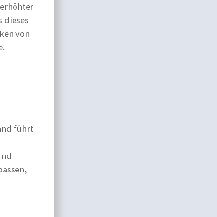
 erhöhter
s dieses
iken von
e.
u
and führt
und
passen,