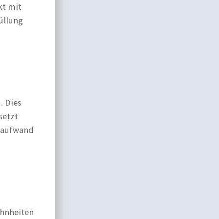
kt mit
üllung
. Dies
setzt
geaufwand
ohnheiten