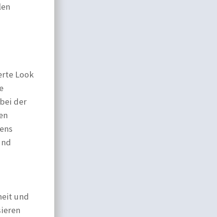
len
erte Look
e
bei der
en
iens
und
heit und
sieren