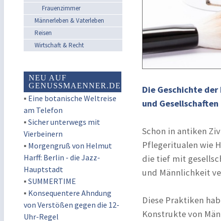
Frauenzimmer
Männerleben & Vaterleben
Reisen
Wirtschaft & Recht
NEU AUF
GENUSSMAENNER.DE
Die Geschichte der
▪
Eine botanische Weltreise
und Gesellschaften 
am Telefon
▪
Sicher unterwegs mit
Schon in antiken Zi
Vierbeinern
Pflegeritualen wie 
▪
Morgengruß von Helmut
Harff: Berlin - die Jazz-
die tief mit gesell
Hauptstadt
und Männlichkeit v
▪
SUMMERTIME
▪
Konsequentere Ahndung
Diese Praktiken hab
von Verstößen gegen die 12-
Konstrukte von Männl
Uhr-Regel