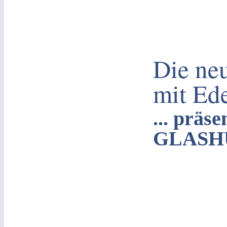
Die ne
mit Ed
... präs
GLASH