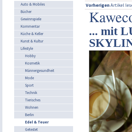
Auto & Mobiles
Vorherigen
Artikel le
Kaweco
Bücher
Gewinnspiele
Kommentar
... mit
Küche & Keller
SKYLIN
Kunst & Kultur
Lifestyle
Hobby
Kosmetik
Männergesundheit
Mode
Sport
Technik
Tierisches
Wohnen
Berlin
Edel & Teuer
Getestet