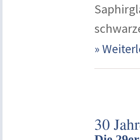
Saphirgl
schwarz
» Weite
30 Jah
Die 29er