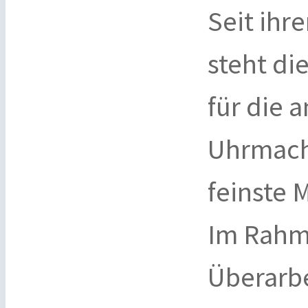
Seit ihr
steht di
für die 
Uhrmache
feinste M
Im Rahm
Überarb