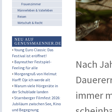
Frauenzimmer
Männerleben & Vaterleben
Reisen
Wirtschaft & Recht
NEU AUF
GENUSSMAENNER.DE
▪
Young Euro Classic: Das
Festival ist eröffnet!
Nach Jah
▪
Bayreuther Festspiel-
Feeling für alle
▪
Morgengruß von Helmut
Dauererr
Harff: Oje ich werde alt
▪
Warum viele Hörgeräte in
immer m
der Schublade landen
▪
Starnberger Filmfest 2026:
Jubiläum zwischen See, Kino
scheinba
und Begegnung