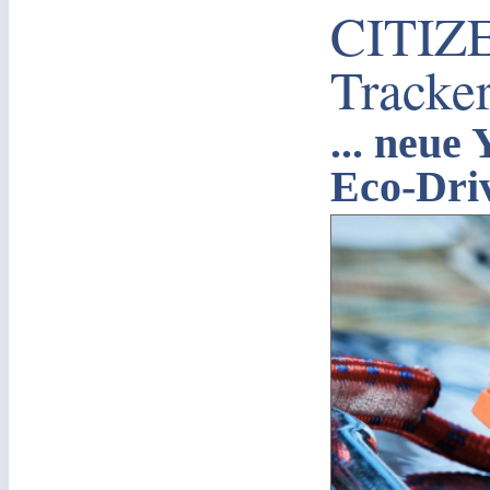
CITIZ
Tracke
... neue
Eco-Dri