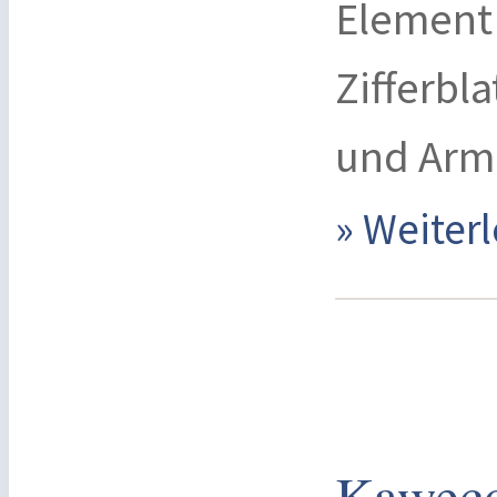
Element 
Zifferbl
und Arm
» Weite
Kaweco 