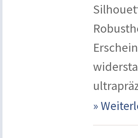
Silhoue
Robusthe
Erschein
widersta
ultrapräz
» Weite