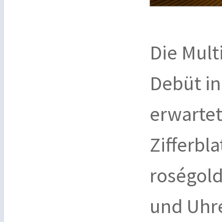
Die Multi
Debüt in
erwartet
Zifferbl
roségold
und Uhr