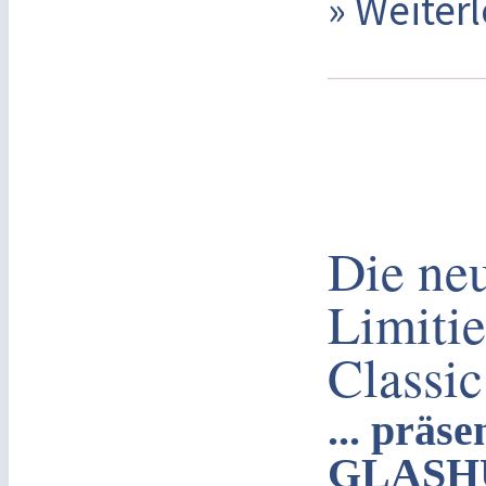
» Weite
Die ne
Limitie
Classi
... präs
GLASH