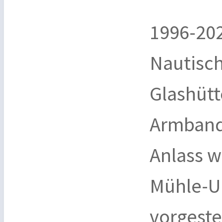
1996-202
Nautisc
Glashüt
Armband
Anlass 
Mühle-Uh
vorgeste