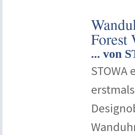
Wanduh
Forest
... von
STOWA er
erstmal
Designob
Wanduhr 