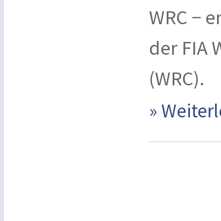
WRC − en
der FIA 
(WRC).
» Weite