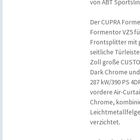
von ABT Sportslin
Der CUPRA Forme
Formentor VZ5 für
Frontsplitter mit
seitliche Türleis
Zoll große CUSTO
Dark Chrome und 
287 kW/390 PS 4DR
vordere Air-Curta
Chrome, kombinier
Leichtmetallfelge
verzichtet.