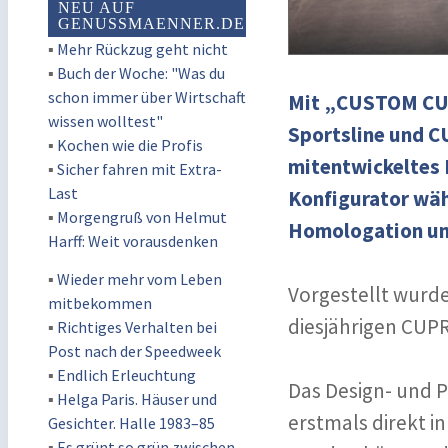
NEU AUF
GENUSSMAENNER.DE
▪
Mehr Rückzug geht nicht
▪
Buch der Woche: "Was du
schon immer über Wirtschaft
Mit „CUSTOM CUPR
wissen wolltest"
Sportsline und C
▪
Kochen wie die Profis
mitentwickeltes
▪
Sicher fahren mit Extra-
Last
Konfigurator wäh
▪
Morgengruß von Helmut
Homologation un
Harff: Weit vorausdenken
▪
Wieder mehr vom Leben
Vorgestellt wurde
mitbekommen
diesjährigen CUPR
▪
Richtiges Verhalten bei
Post nach der Speedweek
▪
Endlich Erleuchtung
Das Design- und 
▪
Helga Paris. Häuser und
erstmals direkt i
Gesichter. Halle 1983–85
▪
Es grünt so grün zwischen