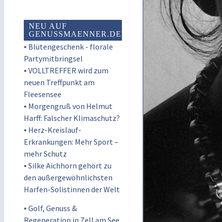
NEU AUF
GENUSSMAENNER.DE
▪
Blütengeschenk - florale
Partymitbringsel
▪
VOLLTREFFER wird zum
neuen Treffpunkt am
Fleesensee
▪
Morgengruß von Helmut
Harff: Falscher Klimaschutz?
▪
Herz-Kreislauf-
Erkrankungen: Mehr Sport –
mehr Schutz
▪
Silke Aichhorn gehört zu
den außergewöhnlichsten
Harfen-Solistinnen der Welt
▪
Golf, Genuss &
Regeneration in Zell am See