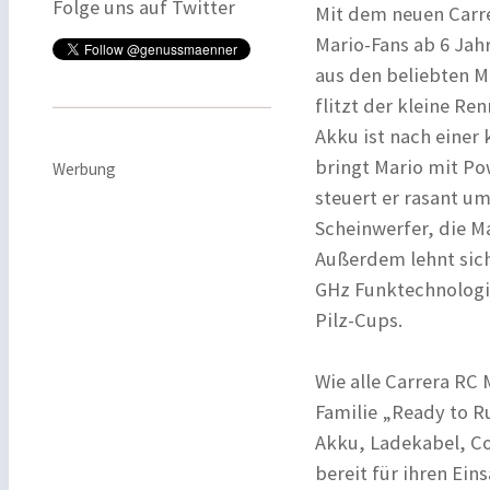
Folge uns auf Twitter
Mit dem neuen Carre
Mario-Fans ab 6 Jah
aus den beliebten Ma
flitzt der kleine R
Akku ist nach einer
bringt Mario mit Po
Werbung
steuert er rasant u
Scheinwerfer, die M
Außerdem lehnt sich
GHz Funktechnologie
Pilz-Cups.
Wie alle Carrera RC 
Familie „Ready to R
Akku, Ladekabel, Con
bereit für ihren Eins