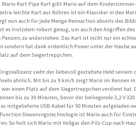
 Mario Kart Pipe Kart gibt Mario auf dem Kinderzimmer
extra-leichte Kart aus Röhren ist ein Klassiker in den Mar
rgt nun auch für jede Menge Rennaction abseits des Bild
 ist es trotzdem robust genug, um auch den Angriffen des
Panzers zu widerstehen. Das Kart ist nicht nur ein echte
n sondern hat dank ordentlich Power unter der Haube a
latz auf dem Siegertreppchen.
iginallizenz sieht der liebevoll gestaltete Held seinem 
seln ähnlich. Mit bis zu 9 km/h zeigt Mario im Rennen mi
, wer einen Platz auf dem Siegertreppchen verdient hat. 
ennen bis zu 30 Minuten, bevor der beiliegende 3,2 V 32
as mitgelieferte USB-Kabel für 50 Minuten aufgeladen 
Function Steuerungstechnologie ist Mario auch für Einste
ren. So holt sich Mario mit Vollgas den Pilz-Cup nach Hau