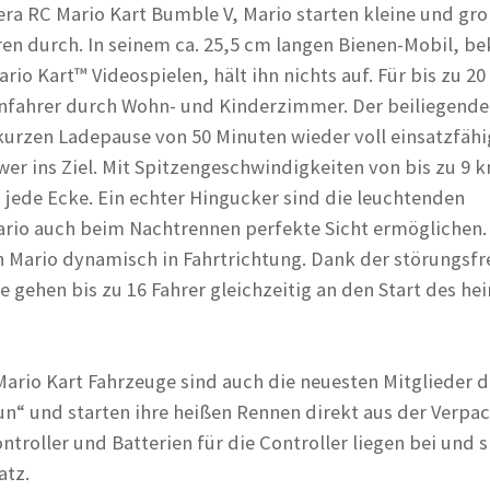
ra RC Mario Kart Bumble V, Mario starten kleine und gr
ren durch. In seinem ca. 25,5 cm langen Bienen-Mobil, b
rio Kart™ Videospielen, hält ihn nichts auf. Für bis zu 2
ennfahrer durch Wohn- und Kinderzimmer. Der beiliegende
 kurzen Ladepause von 50 Minuten wieder voll einsatzfäh
wer ins Ziel. Mit Spitzengeschwindigkeiten von bis zu 9 
m jede Ecke. Ein echter Hingucker sind die leuchtenden
ario auch beim Nachtrennen perfekte Sicht ermöglichen.
 Mario dynamisch in Fahrtrichtung. Dank der störungsfre
 gehen bis zu 16 Fahrer gleichzeitig an den Start des he
Mario Kart Fahrzeuge sind auch die neuesten Mitglieder d
un“ und starten ihre heißen Rennen direkt aus der Verpa
troller und Batterien für die Controller liegen bei und 
atz.