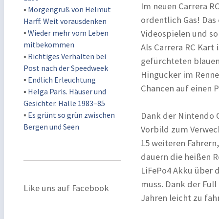
Im neuen Carrera RC
▪
Morgengruß von Helmut
ordentlich Gas! Das 
Harff: Weit vorausdenken
▪
Wieder mehr vom Leben
Videospielen und so
mitbekommen
Als Carrera RC Kart
▪
Richtiges Verhalten bei
gefürchteten blauen 
Post nach der Speedweek
Hingucker im Renne
▪
Endlich Erleuchtung
Chancen auf einen P
▪
Helga Paris. Häuser und
Gesichter. Halle 1983–85
▪
Es grünt so grün zwischen
Dank der Nintendo Or
Bergen und Seen
Vorbild zum Verwech
15 weiteren Fahrern
dauern die heißen R
LiFePo4 Akku über d
muss. Dank der Full 
Like uns auf Facebook
Jahren leicht zu fah