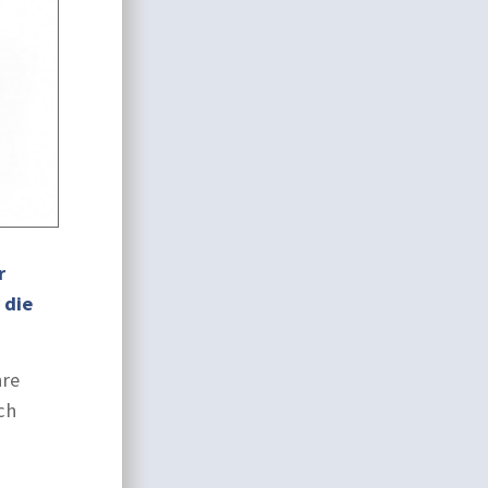
r
 die
hre
ch