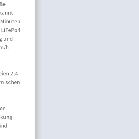
oße
ekannt
0 Minuten
 LiFePo4
ig und
km/h
ien 2,4
imischen
er
ckung.
sind