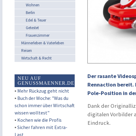
Wohnen
Berlin
Edel & Teuer
Getestet
Frauenzimmer
Männerleben & Vaterleben
Reisen
Wirtschaft & Recht
Der rasante Videosp
NEU AUF
GENUSSMAENNER.DE
Rennaction bereit.
▪
Mehr Rückzug geht nicht
Pole-Position in d
▪
Buch der Woche: "Was du
schon immer über Wirtschaft
Dank der Originalli
wissen wolltest"
digitalen Vorbilder
▪
Kochen wie die Profis
Eindruck.
▪
Sicher fahren mit Extra-
Last