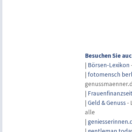
Besuchen Sie auc
|
Börsen-Lexikon
|
fotomensch berl
genussmaenner.
|
Frauenfinanzsei
|
Geld & Genuss
- 
alle
|
geniesserinnen.
|
gentleman today