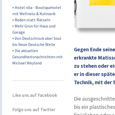
▪
Hotel nōa - Boutiquehotel
mit Wellness & Kulinarik
▪
Reden statt Rätseln
▪
Mehr Grün für Haus und
Garage
▪
Von Deutschrock über Soul
bis Neue Deutsche Welle
Gegen Ende seiner
▪
Die aktuellen
Gesundheitsnachrichten mit
erkrankte Matisse
Michael Weyland
zu stehen oder ei
er in dieser spät
Technik, mit der 
Like uns auf Facebook
Die ausgeschnitte
bis ein plastische
Folge uns auf Twitter