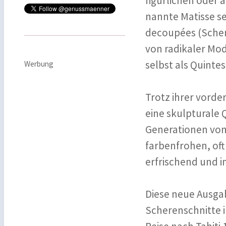
figürlichen oder 
nannte Matisse se
decoupées (Scher
von radikaler Mod
selbst als Quinte
Werbung
Trotz ihrer vorde
eine skulpturale 
Generationen von
farbenfrohen, of
erfrischend und i
Diese neue Ausgab
Scherenschnitte i