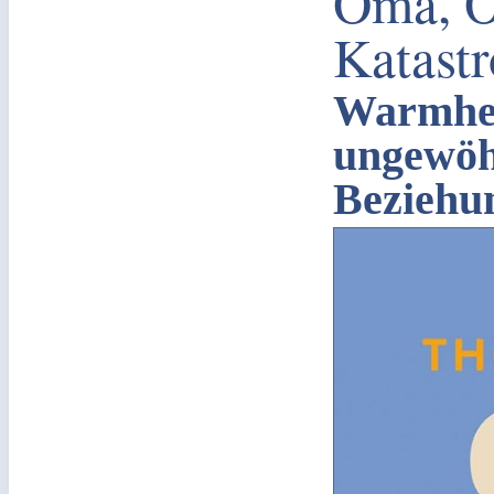
Oma, O
Katast
Warmher
ungewöh
Beziehu