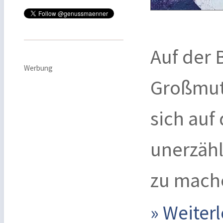
Auf der 
Werbung
Großmut
sich auf
unerzähl
zu mach
» Weite