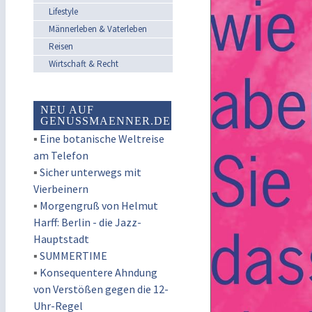
Lifestyle
Männerleben & Vaterleben
Reisen
Wirtschaft & Recht
NEU AUF
GENUSSMAENNER.DE
▪
Eine botanische Weltreise
am Telefon
▪
Sicher unterwegs mit
Vierbeinern
▪
Morgengruß von Helmut
Harff: Berlin - die Jazz-
Hauptstadt
▪
SUMMERTIME
▪
Konsequentere Ahndung
von Verstößen gegen die 12-
Uhr-Regel