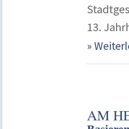
Stadtges
13. Jahr
» Weite
AM H