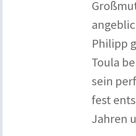
Großmutt
angeblic
Philipp 
Toula be
sein per
fest ent
Jahren u