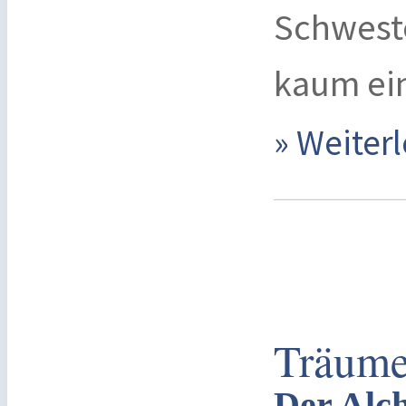
Schweste
kaum ei
» Weite
Träume
Der Alch