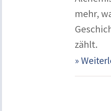
mehr, w
Geschic
zählt.
» Weite