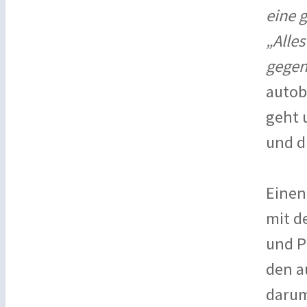
eine 
„Alle
gegen
autob
geht 
und d
Einen
mit d
und P
den a
darum