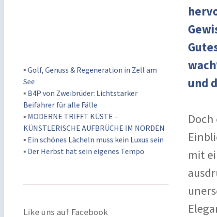
hervo
Gewis
Gutes
wach“
▪
Golf, Genuss & Regeneration in Zell am
und d
See
▪
B4P von Zweibrüder: Lichtstarker
Beifahrer für alle Fälle
▪
MODERNE TRIFFT KÜSTE –
Doch 
KÜNSTLERISCHE AUFBRÜCHE IM NORDEN
Einbli
▪
Ein schönes Lächeln muss kein Luxus sein
▪
Der Herbst hat sein eigenes Tempo
mit e
ausdr
uners
Elegan
Like uns auf Facebook