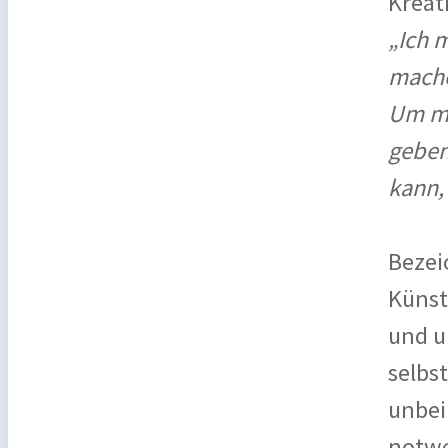
Kreati
„Ich 
mache
Um me
geben
kann,
Bezei
Künst
und u
selbs
unbei
notwe