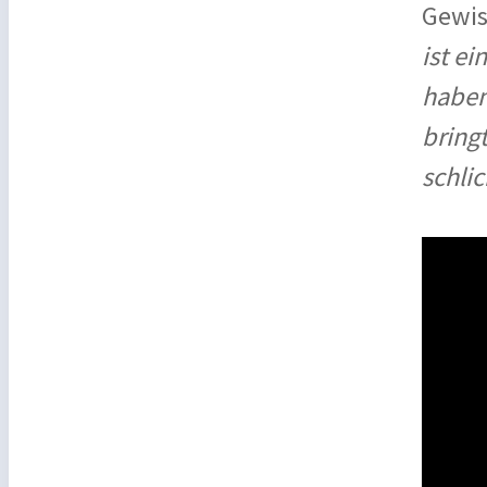
Gewiss
ist e
haben
bring
schli