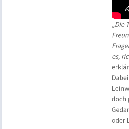
„Die 
Freund
Frage
es, ri
erklä
Dabei
Leinw
doch 
Gedan
oder L