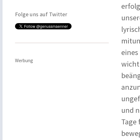
erfol
Folge uns auf Twitter
unser
lyris
mitun
eines
Werbung
wicht
beäng
anzun
ungef
und n
Tage 
beweg