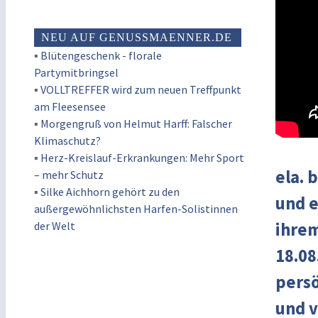
NEU AUF GENUSSMAENNER.DE
▪
Blütengeschenk - florale
Partymitbringsel
▪
VOLLTREFFER wird zum neuen Treffpunkt
am Fleesensee
▪
Morgengruß von Helmut Harff: Falscher
Klimaschutz?
▪
Herz-Kreislauf-Erkrankungen: Mehr Sport
ela. 
– mehr Schutz
▪
Silke Aichhorn gehört zu den
und e
außergewöhnlichsten Harfen-Solistinnen
der Welt
ihrem
18.08
persö
und v