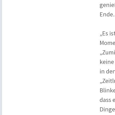
genie
Ende.
„Es is
Momen
„Zumi
keine
in de
„Zeit
Blinke
dass 
Dinge