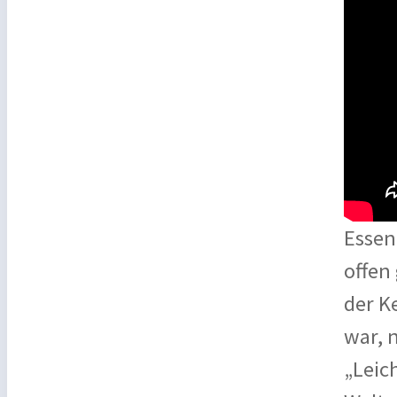
Essent
offen
der K
war, 
„Leic