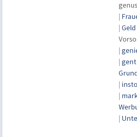
genu
|
Frau
|
Geld
Vorsor
|
geni
|
gent
Grun
|
inst
|
mark
Werbu
|
Unte