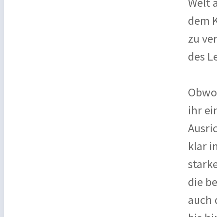
Welt 
dem K
zu ve
des L
Obwoh
ihr e
Ausri
klar 
stark
die b
auch 