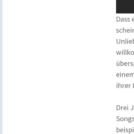
Dass 
schei
Unlie
willk
übers
einem
ihrer 
Drei 
Songs
beisp