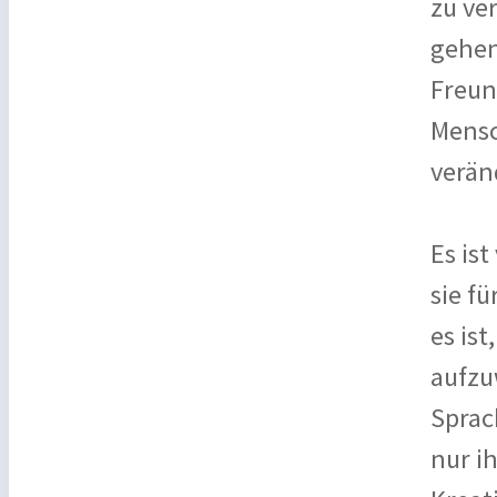
zu ve
gehen
Freund
Mensc
verän
Es is
sie f
es is
aufzu
Sprac
nur i