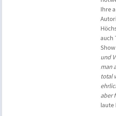
Ihre 
Autor
Höchs
auch T
Showb
und V
man a
total 
ehrlic
aber 
laute