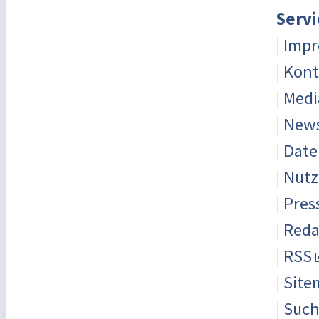
Servi
|
Imp
|
Kont
|
Medi
|
News
|
Date
|
Nutz
|
Pres
|
Reda
|
RSS
|
Site
|
Suc