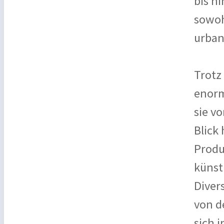
bis hi
sowoh
urban
Trotz
enorm
sie v
Blick
Produ
künst
Diver
von d
sich 