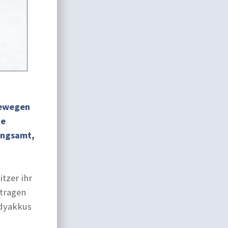
bewegen
ie
angsamt,
tzer ihr
 tragen
ndyakkus