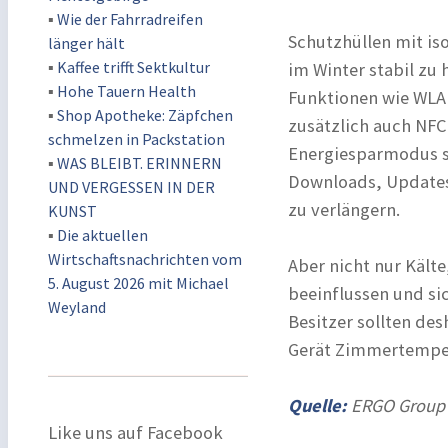
▪
Wie der Fahrradreifen
Schutzhüllen mit is
länger hält
▪
Kaffee trifft Sektkultur
im Winter stabil zu 
▪
Hohe Tauern Health
Funktionen wie WLAN
▪
Shop Apotheke: Zäpfchen
zusätzlich auch NFC
schmelzen in Packstation
Energiesparmodus s
▪
WAS BLEIBT. ERINNERN
Downloads, Updates 
UND VERGESSEN IN DER
zu verlängern.
KUNST
▪
Die aktuellen
Wirtschaftsnachrichten vom
Aber nicht nur Käl
5. August 2026 mit Michael
beeinflussen und si
Weyland
Besitzer sollten des
Gerät Zimmertempera
Quelle:
ERGO Group
Like uns auf Facebook