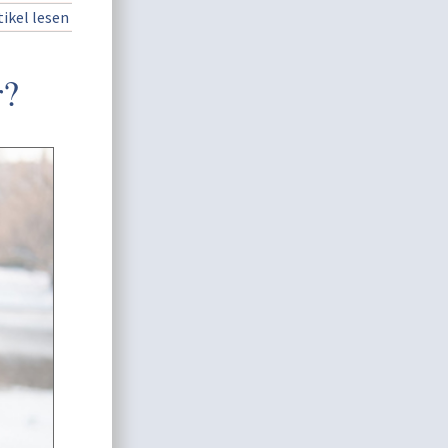
ikel lesen
r?