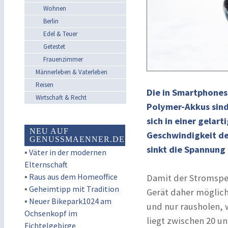
Wohnen
Berlin
Edel & Teuer
Getestet
Frauenzimmer
Männerleben & Vaterleben
Reisen
Die in Smartphones
Wirtschaft & Recht
Polymer-Akkus sind
sich in einer gelart
NEU AUF
Geschwindigkeit de
GENUSSMAENNER.DE
sinkt die Spannung 
▪
Väter in der modernen
Elternschaft
▪
Raus aus dem Homeoffice
Damit der Stromspei
▪
Geheimtipp mit Tradition
Gerät daher möglic
▪
Neuer Bikepark1024 am
und nur rausholen, 
Ochsenkopf im
liegt zwischen 20 un
Fichtelgebirge