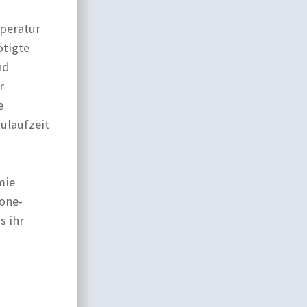
mperatur
ötigte
nd
r
e
ulaufzeit
mie
one-
s ihr