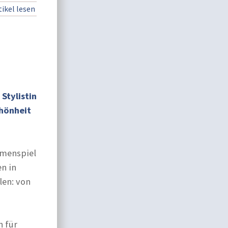
ikel lesen
Stylistin
chönheit
mmenspiel
n in
len: von
n für