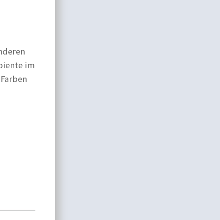
onderen
biente im
 Farben