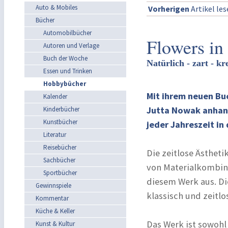
Auto & Mobiles
Vorherigen
Artikel le
Bücher
Automobilbücher
Flowers in 
Autoren und Verlage
Buch der Woche
Natürlich - zart - kr
Essen und Trinken
Hobbybücher
Mit ihrem neuen Buc
Kalender
Jutta Nowak anhand
Kinderbücher
Kunstbücher
jeder Jahreszeit in 
Literatur
Reisebücher
Die zeitlose Ästhet
Sachbücher
von Materialkombina
Sportbücher
diesem Werk aus. Die
Gewinnspiele
klassisch und zeitlo
Kommentar
Küche & Keller
Das Werk ist sowohl 
Kunst & Kultur