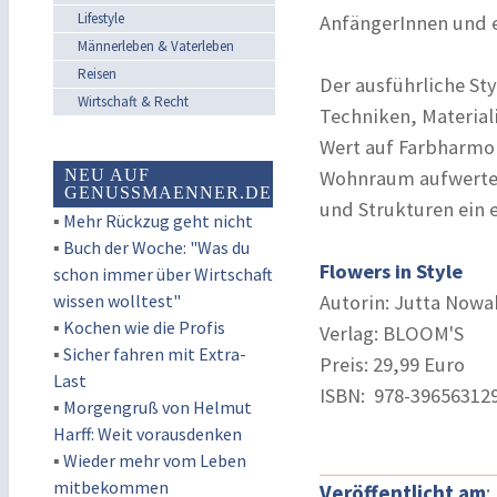
Lifestyle
AnfängerInnen und e
Männerleben & Vaterleben
Reisen
Der ausführliche St
Wirtschaft & Recht
Techniken, Material
Wert auf Farbharmo
NEU AUF
Wohnraum aufwerten
GENUSSMAENNER.DE
und Strukturen ein e
▪
Mehr Rückzug geht nicht
▪
Buch der Woche: "Was du
Flowers in Style
schon immer über Wirtschaft
wissen wolltest"
Autorin: Jutta Nowa
▪
Kochen wie die Profis
Verlag: BLOOM'S
▪
Sicher fahren mit Extra-
Preis: 29,99 Euro
Last
ISBN: ‎ 978-39656312
▪
Morgengruß von Helmut
Harff: Weit vorausdenken
▪
Wieder mehr vom Leben
mitbekommen
Veröffentlicht am
: