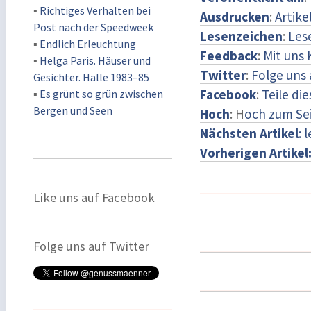
▪
Richtiges Verhalten bei
Ausdrucken
:
Artike
Post nach der Speedweek
Lesenzeichen
:
Les
▪
Endlich Erleuchtung
Feedback
:
Mit uns
▪
Helga Paris. Häuser und
Twitter
:
Folge uns 
Gesichter. Halle 1983–85
Facebook
:
Teile di
▪
Es grünt so grün zwischen
Bergen und Seen
Hoch
: H
och zum Se
Nächsten Artikel
: 
Vorherigen Artikel
Like uns auf Facebook
Folge uns auf Twitter