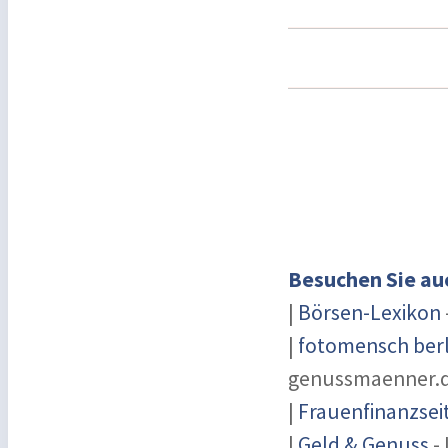
Besuchen Sie au
|
Börsen-Lexikon
|
fotomensch berl
genussmaenner.
|
Frauenfinanzsei
|
Geld & Genuss
- 