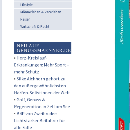
Lifestyle
Männerleben & Vaterleben
Reisen
Wirtschaft & Recht
NEU AUF
GENUSSMAENNER.DE
▪
Herz-Kreislauf-
Erkrankungen: Mehr Sport –
mehr Schutz
▪
Silke Aichhorn gehört zu
den außergewöhnlichsten
Harfen-Solistinnen der Welt
▪
Golf, Genuss &
Regeneration in Zell am See
▪
B4P von Zweibrüder:
Lichtstarker Beifahrer für
alle Fälle