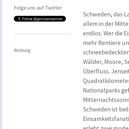
Folge uns auf Twitter
Schweden, das Lan
allem in der Mitt
endlos. Wer die E
mehr Rentiere und
Werbung
schneebedeckten 
Wälder, Moore, Se
Überfluss. Jensei
Quadratkilomete
Nationalparks ge
Mitternachtssonn
Schweden ist beil
Einsamkeitsfanat
erlebt zwei mode