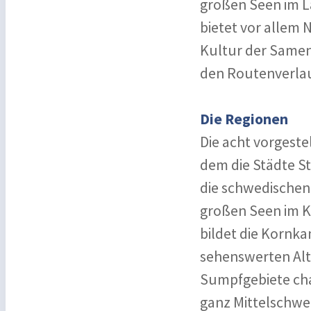
großen Seen im 
bietet vor allem 
Kultur der Samen
den Routenverlau
Die Regionen
Die acht vorgest
dem die Städte S
die schwedischen 
großen Seen im Ke
bildet die Kornk
sehenswerten Alts
Sumpfgebiete cha
ganz Mittelschwe