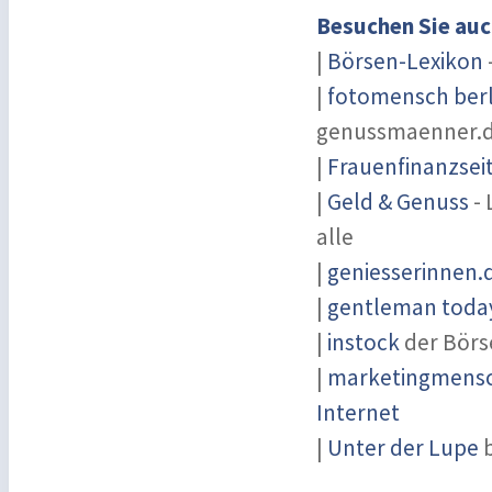
Besuchen Sie auc
|
Börsen-Lexikon
|
fotomensch berl
genussmaenner.
|
Frauenfinanzsei
|
Geld & Genuss
- 
alle
|
geniesserinnen.
|
gentleman today
|
instock
der Börs
|
marketingmensch
Internet
|
Unter der Lupe
b