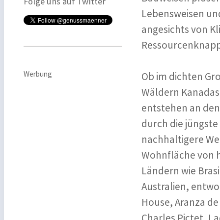
Folge uns auf Twitter
Lebensweisen und
angesichts von 
Ressourcenknapp
Werbung
Ob im dichten Gro
Wäldern Kanadas 
entstehen an den 
durch die jüngste
nachhaltigere Wel
Wohnfläche von h
Ländern wie Bras
Australien, entwo
House, Aranza de 
Charles Pictet, La