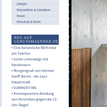
Lifestyle
Männerleben & Vaterleben
Reisen
Wirtschaft & Recht
NEU AUF
GENUSSMAENNER.DE
▪
Eine botanische Weltreise
am Telefon
▪
Sicher unterwegs mit
Vierbeinern
▪
Morgengruß von Helmut
Harff: Berlin - die Jazz-
Hauptstadt
▪
SUMMERTIME
▪
Konsequentere Ahndung
von Verstößen gegen die 12-
Uhr-Regel