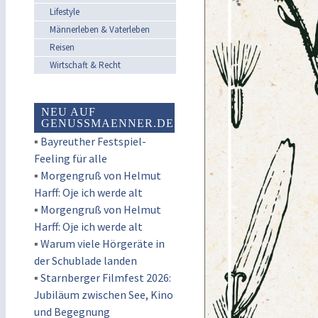
Lifestyle
Männerleben & Vaterleben
Reisen
Wirtschaft & Recht
NEU AUF
GENUSSMAENNER.DE
▪
Bayreuther Festspiel-
Feeling für alle
▪
Morgengruß von Helmut
Harff: Oje ich werde alt
▪
Morgengruß von Helmut
Harff: Oje ich werde alt
▪
Warum viele Hörgeräte in
der Schublade landen
▪
Starnberger Filmfest 2026:
Jubiläum zwischen See, Kino
und Begegnung