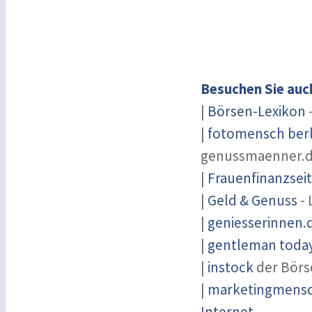
Besuchen Sie auc
|
Börsen-Lexikon
-
|
fotomensch berl
genussmaenner.
|
Frauenfinanzsei
|
Geld & Genuss
- 
|
geniesserinnen.
|
gentleman today 
|
instock
der Börs
|
marketingmensch
Internet