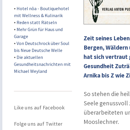
▪
Hotel nōa - Boutiquehotel
mit Wellness & Kulinarik
▪
Reden statt Rätseln
▪
Mehr Grün für Haus und
Garage
Zeit seines Leben
▪
Von Deutschrock über Soul
Bergen, Wäldern 
bis Neue Deutsche Welle
hat sich vertraut
▪
Die aktuellen
Gesundheitsnachrichten mit
Gesundheit Zuträg
Michael Weyland
Arnika bis Z wie Z
So stehen die hei
Seele genussvoll
Like uns auf Facebook
überarbeiteten un
Mooslechner.
Folge uns auf Twitter