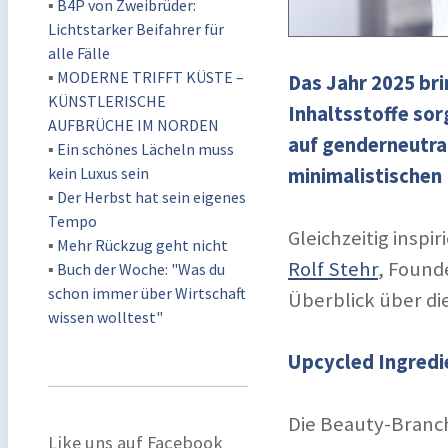
▪
B4P von Zweibrüder:
Lichtstarker Beifahrer für
alle Fälle
▪
MODERNE TRIFFT KÜSTE –
Das Jahr 2025 bri
KÜNSTLERISCHE
Inhaltsstoffe sor
AUFBRÜCHE IM NORDEN
auf genderneutral
▪
Ein schönes Lächeln muss
kein Luxus sein
minimalistischen 
▪
Der Herbst hat sein eigenes
Tempo
Gleichzeitig inspi
▪
Mehr Rückzug geht nicht
Rolf Stehr
, Found
▪
Buch der Woche: "Was du
schon immer über Wirtschaft
Überblick über di
wissen wolltest"
Upcycled Ingredie
Die Beauty-Branc
Like uns auf Facebook