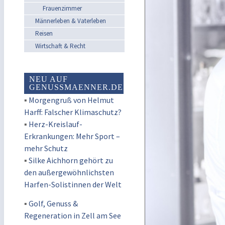
Frauenzimmer
Männerleben & Vaterleben
Reisen
Wirtschaft & Recht
NEU AUF
GENUSSMAENNER.DE
▪
Morgengruß von Helmut
Harff: Falscher Klimaschutz?
▪
Herz-Kreislauf-
Erkrankungen: Mehr Sport –
mehr Schutz
▪
Silke Aichhorn gehört zu
den außergewöhnlichsten
Harfen-Solistinnen der Welt
▪
Golf, Genuss &
Regeneration in Zell am See