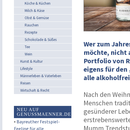
Köche & Küchen
Milch & Käse
Obst & Gemüse
Rauchen
Rezepte
Schokolade & Süßes
Wer zum Jahres
Tee
möchte, nicht 
Wein
Portfolio von 
Kunst & Kultur
eigens für den
Lifestyle
alle alkoholfr
Männerleben & Vaterleben
Reisen
Wirtschaft & Recht
Nach den Weihna
Menschen tradit
gesünderer Lebe
NEU AUF
GENUSSMAENNER.DE
erstrebenswerte
▪
Bayreuther Festspiel-
Mumm Trendstudi
Feeling für alle