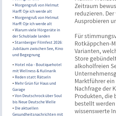
Zeitraum bewuss
▪
Morgengruß von Helmut
Harff: Oje ich werde alt
reduzieren. Der
▪
Morgengruß von Helmut
Ausprobieren u
Harff: Oje ich werde alt
▪
Warum viele Hörgeräte in
Für stimmungsv
der Schublade landen
Rotkäppchen-Mu
▪
Starnberger Filmfest 2026:
Jubiläum zwischen See, Kino
Varianten, welc
und Begegnung
Store gebündelt
▪
Hotel nōa - Boutiquehotel
alkoholfreien S
mit Wellness & Kulinarik
Unternehmensgr
▪
Reden statt Rätseln
Marktführer ein
▪
Mehr Grün für Haus und
Nachfrage der 
Garage
Produkten, die 
▪
Von Deutschrock über Soul
bis Neue Deutsche Welle
bestellt werden
▪
Die aktuellen
wissenswerte I
Gesundheitsnachrichten mit