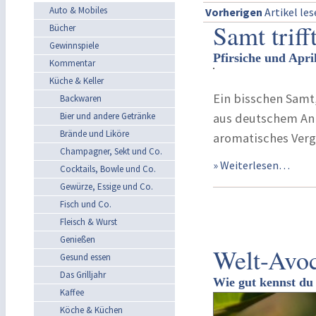
Auto & Mobiles
Vorherigen
Artikel le
Samt triff
Bücher
Gewinnspiele
Pfirsiche und Apr
Kommentar
Küche & Keller
Ein bisschen Samt
Backwaren
Bier und andere Getränke
aus deutschem Anb
Brände und Liköre
aromatisches Ver
Champagner, Sekt und Co.
» Weiterlesen…
Cocktails, Bowle und Co.
Gewürze, Essige und Co.
Fisch und Co.
Fleisch & Wurst
Genießen
Welt-Avo
Gesund essen
Das Grilljahr
Wie gut kennst du 
Kaffee
Köche & Küchen