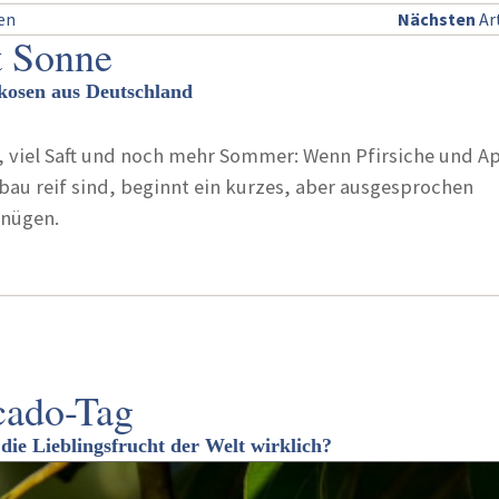
sen
Nächsten
Art
t Sonne
ikosen aus Deutschland
, viel Saft und noch mehr Sommer: Wenn Pfirsiche und A
au reif sind, beginnt ein kurzes, aber ausgesprochen
gnügen.
cado-Tag
die Lieblingsfrucht der Welt wirklich?