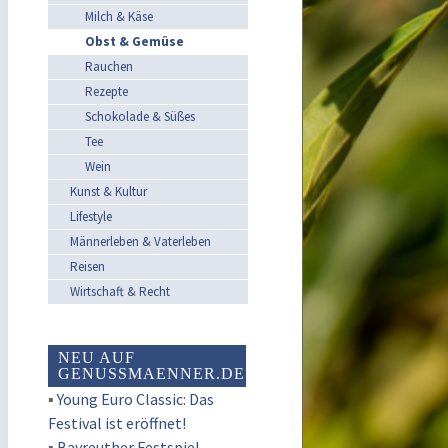
Milch & Käse
Obst & Gemüse
Rauchen
Rezepte
Schokolade & Süßes
Tee
Wein
Kunst & Kultur
Lifestyle
Männerleben & Vaterleben
Reisen
Wirtschaft & Recht
NEU AUF
GENUSSMAENNER.DE
▪
Young Euro Classic: Das
Festival ist eröffnet!
▪
Bayreuther Festspiel-