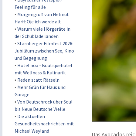
Feeling für alle
▪
Morgengruß von Helmut
Harff: Oje ich werde alt
▪
Warum viele Hörgeräte in
der Schublade landen
▪
Starnberger Filmfest 2026:
Jubiläum zwischen See, Kino
und Begegnung
▪
Hotel nōa - Boutiquehotel
mit Wellness & Kulinarik
▪
Reden statt Rätseln
▪
Mehr Grün für Haus und
Garage
▪
Von Deutschrock über Soul
bis Neue Deutsche Welle
▪
Die aktuellen
Gesundheitsnachrichten mit
Michael Weyland
Das Avocados reic