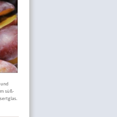
 und
em süß-
sertglas.