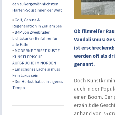
den außergewöhnlichsten
Harfen-Solistinnen der Welt
▪
Golf, Genuss &
Regeneration in Zell am See
Ob filmreifer Rau
▪
B4P von Zweibrüder:
Lichtstarker Beifahrer für
Vandalismus: Ges
alle Fälle
ist erschreckend:
▪
MODERNE TRIFFT KÜSTE –
werden oft als d
KÜNSTLERISCHE
AUFBRÜCHE IM NORDEN
genannt.
▪
Ein schönes Lächeln muss
kein Luxus sein
Doch Kunstkriminal
▪
Der Herbst hat sein eigenes
Tempo
auch in der Popul
einen Boom. Der 
erzählt die Gesch
anhand von 75 gro