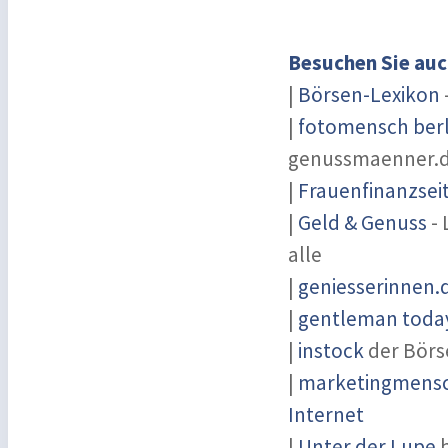
Besuchen Sie auc
|
Börsen-Lexikon
|
fotomensch berl
genussmaenner.
|
Frauenfinanzsei
|
Geld & Genuss
- 
alle
|
geniesserinnen.
|
gentleman today
|
instock
der Börs
|
marketingmensch
Internet
|
Unter der Lupe
b