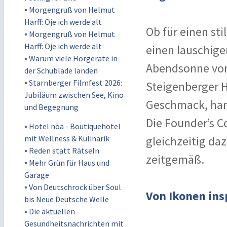
▪
Morgengruß von Helmut
Harff: Oje ich werde alt
Ob für einen sti
▪
Morgengruß von Helmut
Harff: Oje ich werde alt
einen lauschige
▪
Warum viele Hörgeräte in
Abendsonne von
der Schublade landen
▪
Starnberger Filmfest 2026:
Steigenberger H
Jubiläum zwischen See, Kino
Geschmack, han
und Begegnung
Die Founder’s C
▪
Hotel nōa - Boutiquehotel
mit Wellness & Kulinarik
gleichzeitig daz
▪
Reden statt Rätseln
zeitgemäß.
▪
Mehr Grün für Haus und
Garage
▪
Von Deutschrock über Soul
Von Ikonen ins
bis Neue Deutsche Welle
▪
Die aktuellen
Gesundheitsnachrichten mit