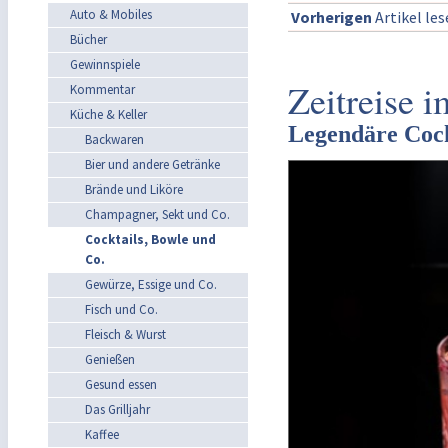
Auto & Mobiles
Vorherigen
Artikel le
Bücher
Gewinnspiele
Zeitreise 
Kommentar
Küche & Keller
Legendäre Cock
Backwaren
Bier und andere Getränke
Brände und Liköre
Champagner, Sekt und Co.
Cocktails, Bowle und
Co.
Gewürze, Essige und Co.
Fisch und Co.
Fleisch & Wurst
Genießen
Gesund essen
Das Grilljahr
Kaffee