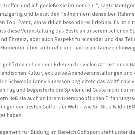
troffen und ich genieße sie immer sehr“, sagte Montgo
 einzigartig und bietet den Teilnehmern denselben Rahme
n Top-Event, ein wirklich besonderes Erlebnis. Es ist ei
ass diese Veranstaltung das Beste an unserem schönen Sp
und Ehrgeiz, aber auch Respekt füreinander und das Teil
Momenten über kulturelle und nationale Grenzen hinweg
 gehörten neben dem Erleben der vielen Attraktionen 
iländischen Kultur, exklusive Abendveranstaltungen und 
 Die Schwedin Fanny Sunesson begleitete das Weltfinale 
en Tag und begeisterte die Spieler und Gäste nicht nur mi
dern ließ sie auch an ihrem unerschöpflichen Erfahrungss
niger der besten Golfer der Welt – wie Sir Nick Faldo (E
teilhaben.
gement für Bildung im Bereich Golfsport steht unter d