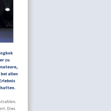
angkok
er zu
amateure,
bei allen
Erlebnis
 hatten.
trahlen.
rt. Dies