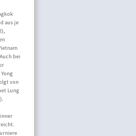
angkok
d aus je
2),
en
 Vietnam
 Auch bei
or
n Yong
olgt von
uet Lung
).
inner
eicht.
turniere