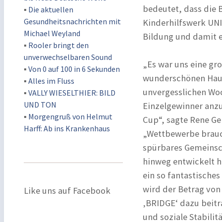
bedeutet, dass die 
▪
Die aktuellen
Gesundheitsnachrichten mit
Kinderhilfswerk UNI
Michael Weyland
Bildung und damit 
▪
Rooler bringt den
unverwechselbaren Sound
„Es war uns eine gro
▪
Von 0 auf 100 in 6 Sekunden
wunderschönen Haup
▪
Alles im Fluss
unvergesslichen Woc
▪
VALLY WIESELTHIER: BILD
UND TON
Einzelgewinner anz
▪
Morgengruß von Helmut
Cup“, sagte Rene G
Harff: Ab ins Krankenhaus
„Wettbewerbe brauch
spürbares Gemeinsch
hinweg entwickelt h
ein so fantastisches
wird der Betrag von
Like uns auf Facebook
‚BRIDGE‘ dazu beitr
und soziale Stabilitä