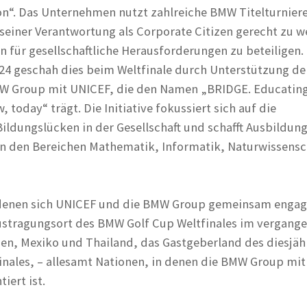
on“. Das Unternehmen nutzt zahlreiche BMW Titelturnier
einer Verantwortung als Corporate Citizen gerecht zu 
n für gesellschaftliche Herausforderungen zu beteiligen
24 geschah dies beim Weltfinale durch Unterstützung de
W Group mit UNICEF, die den Namen „BRIDGE. Educatin
 today“ trägt. Die Initiative fokussiert sich auf die
ldungslücken in der Gesellschaft und schafft Ausbildun
n den Bereichen Mathematik, Informatik, Naturwissensc
 denen sich UNICEF und die BMW Group gemeinsam engag
ustragungsort des BMW Golf Cup Weltfinales im vergang
dien, Mexiko und Thailand, das Gastgeberland des diesjäh
nales, – allesamt Nationen, in denen die BMW Group mit
iert ist.