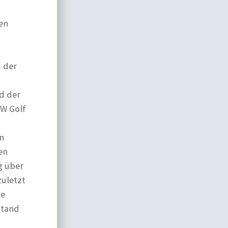
en
d der
d der
MW Golf
n
en
g über
zuletzt
ve
stand