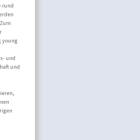
e rund
werden
. Zum
r
g young
gs- und
haft und
ieren,
enen
rigen