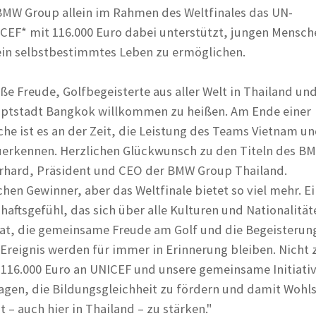
BMW Group allein im Rahmen des Weltfinales das UN-
CEF* mit 116.000 Euro dabei unterstützt, jungen Mensch
ein selbstbestimmtes Leben zu ermöglichen.
ße Freude, Golfbegeisterte aus aller Welt in Thailand un
tstadt Bangkok willkommen zu heißen. Am Ende einer
he ist es an der Zeit, die Leistung des Teams Vietnam un
uerkennen. Herzlichen Glückwunsch zu den Titeln des B
erhard, Präsident und CEO der BMW Group Thailand.
en Gewinner, aber das Weltfinale bietet so viel mehr. Ei
aftsgefühl, das sich über alle Kulturen und Nationalität
at, die gemeinsame Freude am Golf und die Begeisterun
 Ereignis werden für immer in Erinnerung bleiben. Nicht 
 116.000 Euro an UNICEF und unsere gemeinsame Initiati
agen, die Bildungsgleichheit zu fördern und damit Wohl
t – auch hier in Thailand – zu stärken."