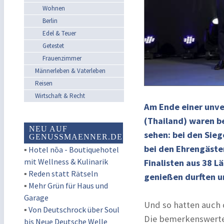
Wohnen
Berlin
Edel & Teuer
Getestet
Frauenzimmer
Männerleben & Vaterleben
Reisen
Wirtschaft & Recht
Am Ende einer unve
(Thailand) waren b
NEU AUF
sehen: bei den Sieg
GENUSSMAENNER.DE
bei den Ehrengäste
▪
Hotel nōa - Boutiquehotel
mit Wellness & Kulinarik
Finalisten aus 38 L
▪
Reden statt Rätseln
genießen durften u
▪
Mehr Grün für Haus und
Garage
Und so hatten auch 
▪
Von Deutschrock über Soul
Die bemerkenswerte 
bis Neue Deutsche Welle