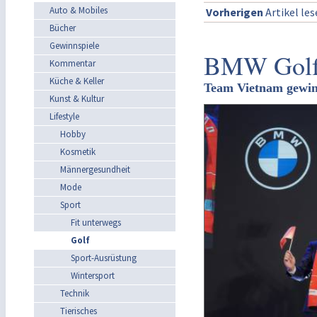
Auto & Mobiles
Vorherigen
Artikel le
Bücher
Gewinnspiele
BMW Golf 
Kommentar
Küche & Keller
Team Vietnam gewinn
Kunst & Kultur
Lifestyle
Hobby
Kosmetik
Männergesundheit
Mode
Sport
Fit unterwegs
Golf
Sport-Ausrüstung
Wintersport
Technik
Tierisches