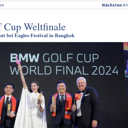
sen
Nächsten
Art
Cup Weltfinale
t bei Eagles-Festival in Bangkok