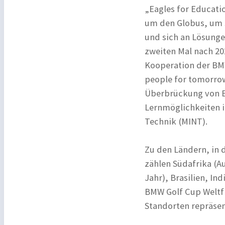
„Eagles for Educati
um den Globus, um s
und sich an Lösunge
zweiten Mal nach 20
Kooperation der BM
people for tomorrow,
Überbrückung von Bi
Lernmöglichkeiten i
Technik (MINT).
Zu den Ländern, in
zählen Südafrika (A
Jahr), Brasilien, In
BMW Golf Cup Weltfi
Standorten repräsent