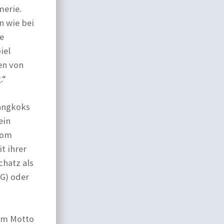
merie.
n wie bei
ne
iel
en von
.“
Bangkoks
ein
vom
t ihrer
chatz als
NG) oder
em Motto