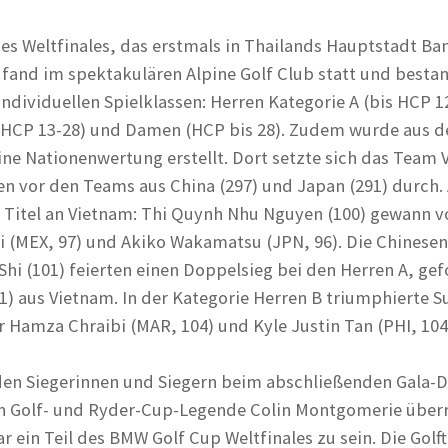
 des Weltfinales, das erstmals in Thailands Hauptstadt B
fand im spektakulären Alpine Golf Club statt und bestan
individuellen Spielklassen: Herren Kategorie A (bis HCP 1
 (HCP 13-28) und Damen (HCP bis 28). Zudem wurde aus d
ine Nationenwertung erstellt. Dort setzte sich das Team
n vor den Teams aus China (297) und Japan (291) durch.
Titel an Vietnam: Thi Quynh Nhu Nguyen (100) gewann v
ñi (MEX, 97) und Akiko Wakamatsu (JPN, 96). Die Chinese
Shi (101) feierten einen Doppelsieg bei den Herren A, gef
) aus Vietnam. In der Kategorie Herren B triumphierte S
r Hamza Chraibi (MAR, 104) und Kyle Justin Tan (PHI, 104
den Siegerinnen und Siegern beim abschließenden Gala-D
n Golf- und Ryder-Cup-Legende Colin Montgomerie überr
r ein Teil des BMW Golf Cup Weltfinales zu sein. Die Golf