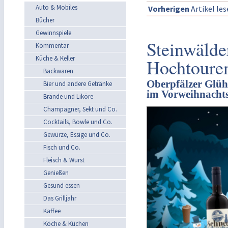
Auto & Mobiles
Vorherigen
Artikel le
Bücher
Gewinnspiele
Steinwälder
Kommentar
Küche & Keller
Hochtoure
Backwaren
Oberpfälzer Glüh
Bier und andere Getränke
im Vorweihnachts
Brände und Liköre
Champagner, Sekt und Co.
Cocktails, Bowle und Co.
Gewürze, Essige und Co.
Fisch und Co.
Fleisch & Wurst
Genießen
Gesund essen
Das Grilljahr
Kaffee
Köche & Küchen