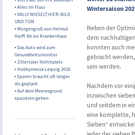
▪
Alles im Fluss
Wintersaison 202
▪
VALLY WIESELTHIER: BILD
UND TON
Neben der Optimie
▪
Morgengruß von Helmut
Harff: Ab ins Krankenhaus
dem nachhaltigen
konnten auch meh
▪
Das Auto wird zum
Gesundheitsmonitor
gebracht werden, 
▪
Zillertaler Hofchalets
sein werden.
▪
Hobbymesse Leipzig 2026
▪
Sparen braucht oft länger
als geplant
Nachdem vor eini
▪
Auf dem Meeresgrund
inzwischen siebe
spazieren gehen
und seitdem in e
eine komplette, 
Sieben“ entwicke
jeder der sieben