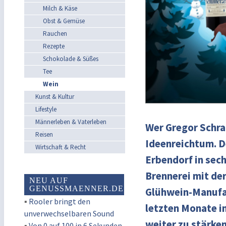
Milch & Käse
Obst & Gemüse
Rauchen
Rezepte
Schokolade & Süßes
Tee
Wein
Kunst & Kultur
Lifestyle
Männerleben & Vaterleben
Wer Gregor Schra
Reisen
Ideenreichtum. D
Wirtschaft & Recht
Erbendorf in sec
Brennerei mit de
NEU AUF
GENUSSMAENNER.DE
Glühwein-Manufak
▪
Rooler bringt den
letzten Monate i
unverwechselbaren Sound
weiter zu stärken
▪
Von 0 auf 100 in 6 Sekunden