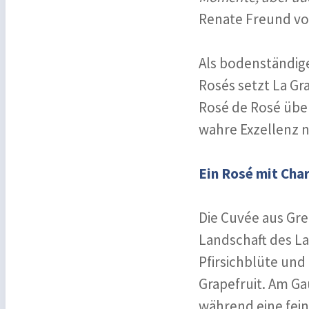
Renate Freund vo
Als bodenständig
Rosés setzt La Gr
Rosé de Rosé über
wahre Exzellenz 
Ein Rosé mit Cha
Die Cuvée aus Gre
Landschaft des La
Pfirsichblüte und
Grapefruit. Am Ga
während eine fein