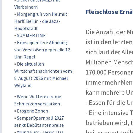
Vierbeinern
Fleischlose Ernä
▪
Morgengruß von Helmut
Harff: Berlin - die Jazz-
Hauptstadt
Die Anzahl der M
▪
SUMMERTIME
ist in den letzt
▪
Konsequentere Ahndung
von Verstößen gegen die 12-
sich laut der Al
Uhr-Regel
Millionen Mensch
▪
Die aktuellen
Wirtschaftsnachrichten vom
170.000 Personen
8. August 2026 mit Michael
immer mehr Mens
Weyland
kann mehrere Ur
▪
Wenn Wetterextreme
- Essen für die 
Schmerzen verstärken
▪
Erogene Zonen
- Eine intensive 
▪
SemperOpernball 2027
betrieben wird, 
senkt Debütantenpreise
bei, erzeugt tre
▪
Young Euro Classic: Das