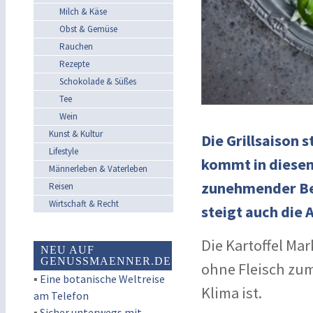
Milch & Käse
Obst & Gemüse
Rauchen
Rezepte
Schokolade & Süßes
Tee
Wein
Kunst & Kultur
Die Grillsaison 
Lifestyle
kommt in diesem
Männerleben & Vaterleben
zunehmender Bel
Reisen
Wirtschaft & Recht
steigt auch die 
Die Kartoffel Mar
NEU AUF
GENUSSMAENNER.DE
ohne Fleisch zum 
▪
Eine botanische Weltreise
Klima ist.
am Telefon
▪
Sicher unterwegs mit