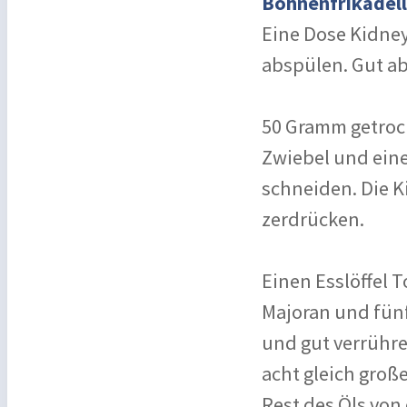
Bohnenfrikadel
Eine Dose Kidne
abspülen. Gut ab
50 Gramm getrock
Zwiebel und ein
schneiden. Die K
zerdrücken.
Einen Esslöffel T
Majoran und fün
und gut verrühre
acht gleich große
Rest des Öls von