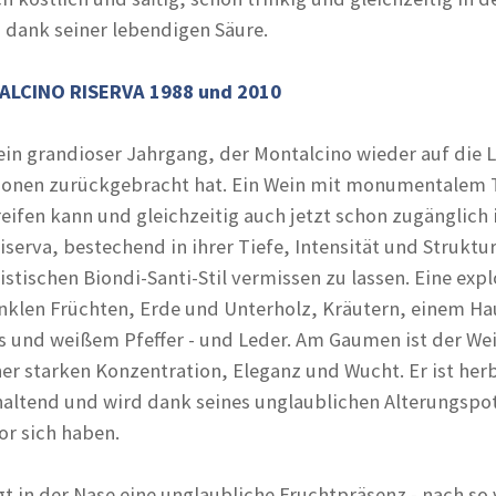
 dank seiner lebendigen Säure.
LCINO RISERVA 1988 und 2010
 ein grandioser Jahrgang, der Montalcino wieder auf die 
ionen zurückgebracht hat. Ein Wein mit monumentalem 
eifen kann und gleichzeitig auch jetzt schon zugänglich 
iserva, bestechend in ihrer Tiefe, Intensität und Struktu
stischen Biondi-Santi-Stil vermissen zu lassen. Eine expl
nklen Früchten, Erde und Unterholz, Kräutern, einem H
s und weißem Pfeffer - und Leder. Am Gaumen ist der Wei
ner starken Konzentration, Eleganz und Wucht. Er ist her
haltend und wird dank seines unglaublichen Alterungspo
or sich haben.
gt in der Nase eine unglaubliche Fruchtpräsenz - nach so 