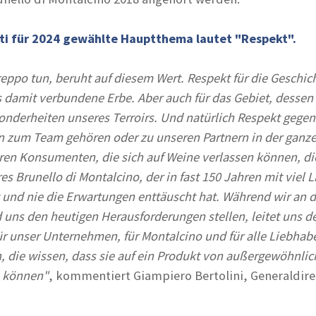
ti für 2024 gewählte Hauptthema lautet "Respekt".
Greppo tun, beruht auf diesem Wert. Respekt für die Geschic
 damit verbundene Erbe. Aber auch für das Gebiet, dessen 
sonderheiten unseres Terroirs. Und natürlich Respekt gege
n zum Team gehören oder zu unseren Partnern in der ganze
en Konsumenten, die sich auf Weine verlassen können, di
es Brunello di Montalcino, der in fast 150 Jahren mit viel 
t und nie die Erwartungen enttäuscht hat. Während wir an d
 uns den heutigen Herausforderungen stellen, leitet uns d
ür unser Unternehmen, für Montalcino und für alle Liebhab
, die wissen, dass sie auf ein Produkt von außergewöhnlic
n können"
, kommentiert Giampiero Bertolini, Generaldir