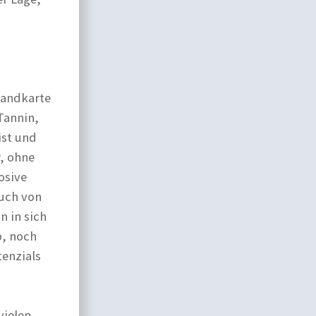
Landkarte
Tannin,
ist und
r, ohne
osive
auch von
n in sich
b, noch
tenzials
vielen