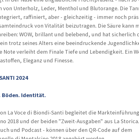
n von Unterholz, Leder, Menthol und Blutorange. Die Tan
ntegriert, raffiniert, aber - gleichzeitig - immer noch prä
samteindruck von Vitalität beizutragen. Die Säure kann 
hreiben: WOW, brillant und belebend, und hat sicherlich 
in trotz seines Alters eine beeindruckende Jugendlichke
ge Note verleiht dem Finale Tiefe und Lebendigkeit. Ein W
stoffen, Eleganz und Finesse.
-SANTI 2024
 Böden. Identität.
von La Voce di Biondi-Santi begleitet die Markteinführun
ino 2018 und der beiden "Zweit-Ausgaben" aus La Storica.
rbuch und Podcast - können über den QR-Code auf dem
unello di Montalcino 2018 angehört werden.