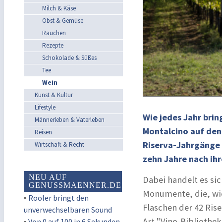
Milch & Käse
Obst & Gemüse
Rauchen
Rezepte
Schokolade & Süßes
Tee
Wein
Kunst & Kultur
Lifestyle
Wie jedes Jahr brin
Männerleben & Vaterleben
Montalcino auf den 
Reisen
Riserva-Jahrgänge a
Wirtschaft & Recht
zehn Jahre nach ih
NEU AUF
Dabei handelt es si
GENUSSMAENNER.DE
Monumente, die, wie
▪
Rooler bringt den
Flaschen der 42 Ris
unverwechselbaren Sound
Art "Vino-Bibliothe
▪
Von 0 auf 100 in 6 Sekunden