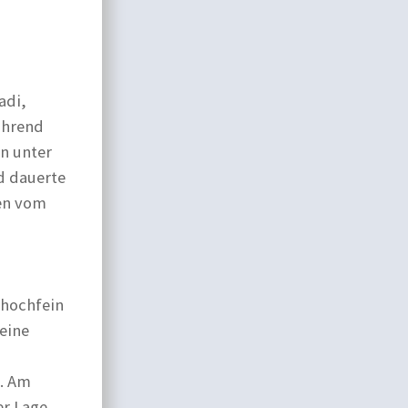
adi,
ährend
n unter
d dauerte
ten vom
 hochfein
eine
e. Am
er Lage,