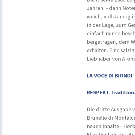
Jahren! - dann Note
weich, vollständig i
in der Lage, zum Ge
einfach nur so besc
beigetragen, dem We
erhalten. Eine salzi
Liebhaber von Aroma
LA VOCE DI BIONDI
RESPEKT. Tradition.
Die dritte Ausgabe 
Brunello di Montalc
neuen Inhalte - Hö
Flaschenhals des Br