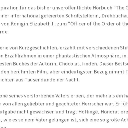
nspiration für das bisher unveröffentlichte Hörbuch "The
iner international gefeierten Schriftstellerin, Drehbucha
 von Königin Elizabeth II. zum "Officer of the Order of th
rde.
Serie von Kurzgeschichten, erzählt mit verschiedenen St
 Erzählrahmen in einer phantastischen Atmosphäre, in 
sten Buches der Autorin, Chocolat, finden. Dieser Bestse
r den berühmten Film, aber eindeutigsten Bezug nimmt 
hichten aus Tausendundeiner Nacht.
rone seines verstorbenen Vaters erben, der mehr als ein h
 von allen geliebter und geachteter Herrscher war. Er füh
Aufgabe nicht gewachsen und fragt Höflinge, Honoratior
, wie es seinem Vater gelungen ist, sich eine so große A
en.