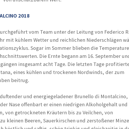
ALCINO 2018
durchgeführt vom Team unter der Leitung von Federico R
hr mit kühlem Wetter und reichlichen Niederschlägen w
ationszyklus. Sogar im Sommer blieben die Temperature
hschnittswerten. Die Ernte begann am 16. September un
ängen insgesamt acht Tage. Die letzten Tage profitier
ntana, eines kühlen und trockenen Nordwinds, der zum
ben beitrug.
n duftender und energiegeladener Brunello di Montalcino,
der Nase offenbart er einen niedrigen Alkoholgehalt und 
n, von getrockneten Kräutern bis zu Veilchen, von
zu kleinen Beeren, Sauerkirschen und zerstoßener Minz
h köstlich und saftig, schön trinkig und gleichzeitig in d