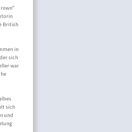
 Crown"
utorin
e British
immen in
der sich
ller war
The
albes
lt sich
en und
chtung