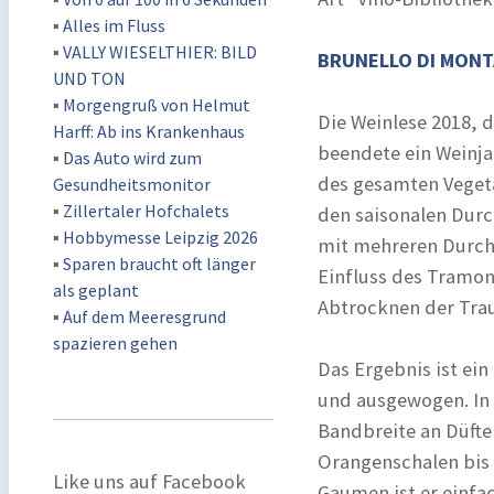
▪
Alles im Fluss
▪
VALLY WIESELTHIER: BILD
BRUNELLO DI MONT
UND TON
▪
Morgengruß von Helmut
Die Weinlese 2018, 
Harff: Ab ins Krankenhaus
beendete ein Weinja
▪
Das Auto wird zum
des gesamten Veget
Gesundheitsmonitor
▪
Zillertaler Hofchalets
den saisonalen Durc
▪
Hobbymesse Leipzig 2026
mit mehreren Durchg
▪
Sparen braucht oft länger
Einfluss des Tramo
als geplant
Abtrocknen der Trau
▪
Auf dem Meeresgrund
spazieren gehen
Das Ergebnis ist ei
und ausgewogen. In 
Bandbreite an Düfte
Orangenschalen bis 
Like uns auf Facebook
Gaumen ist er einfac