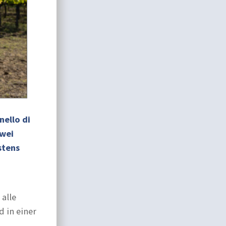
nello di
zwei
stens
alle
 in einer