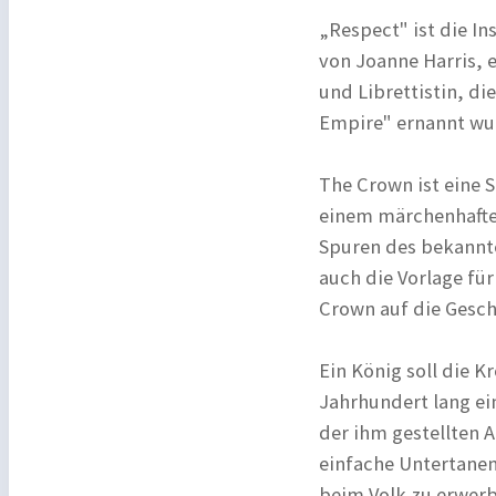
„Respect" ist die I
von Joanne Harris, e
und Librettistin, die
Empire" ernannt wu
The Crown ist eine 
einem märchenhaften
Spuren des bekannte
auch die Vorlage fü
Crown auf die Gesc
Ein König soll die K
Jahrhundert lang ein
der ihm gestellten 
einfache Untertanen
beim Volk zu erwerb