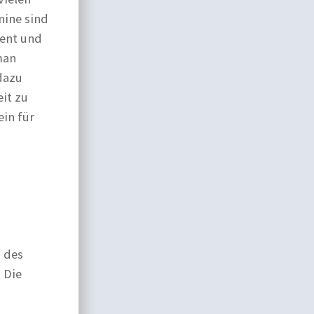
nine sind
sent und
man
dazu
it zu
ein für
g des
 Die