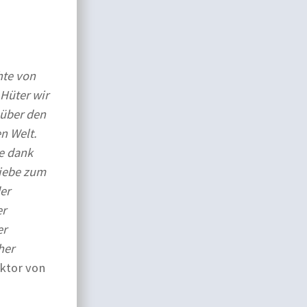
hte von
Hüter wir
nüber den
n Welt.
e dank
Liebe zum
er
er
er
her
ektor von