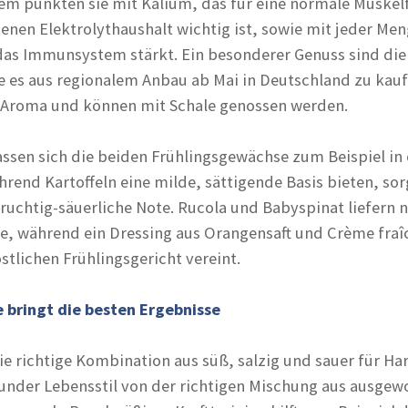
em punkten sie mit Kalium, das für eine normale Muskel
nen Elektrolythaushalt wichtig ist, sowie mit jeder Me
das Immunsystem stärkt. Ein besonderer Genuss sind die
ie es aus regionalem Anbau ab Mai in Deutschland zu kauf
s Aroma und können mit Schale genossen werden.
assen sich die beiden Frühlingsgewächse zum Beispiel in
hrend Kartoffeln eine milde, sättigende Basis bieten, sor
fruchtig-säuerliche Note. Rucola und Babyspinat liefern 
e, während ein Dressing aus Orangensaft und Crème fraî
tlichen Frühlingsgericht vereint.
e bringt die besten Ergebnisse
ie richtige Kombination aus süß, salzig und sauer für H
sunder Lebensstil von der richtigen Mischung aus ausge