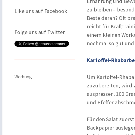
Ernährung und Beweg
zu bleiben – besond
Like uns auf Facebook
Beste daran? Oft br
reicht für Krafttrai
Folge uns auf Twitter
einem kleinen Worko
nochmal so gut und
Kartoffel-Rhabarbe
Um Kartoffel-Rhabar
Werbung
zuzubereiten, wird 
auspressen. 100 Gr
und Pfeffer abschme
Für den Salat zuers
Backpapier auslege