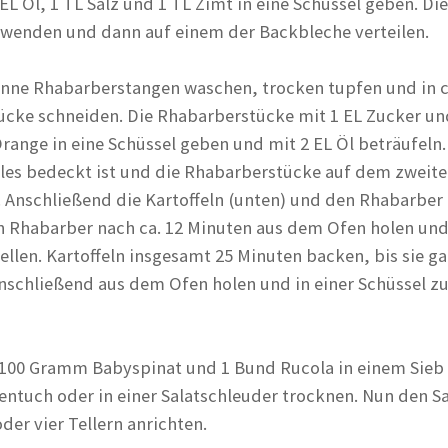
EL Öl, 1 TL Salz und 1 TL Zimt in eine Schüssel geben. Die
n wenden und dann auf einem der Backbleche verteilen.
ne Rhabarberstangen waschen, trocken tupfen und in c
ücke schneiden. Die Rhabarberstücke mit 1 EL Zucker u
Orange in eine Schüssel geben und mit 2 EL Öl beträufeln.
lles bedeckt ist und die Rhabarberstücke auf dem zweit
. Anschließend die Kartoffeln (unten) und den Rhabarber 
 Rhabarber nach ca. 12 Minuten aus dem Ofen holen und 
tellen. Kartoffeln insgesamt 25 Minuten backen, bis sie g
nschließend aus dem Ofen holen und in einer Schüssel zu
t 100 Gramm Babyspinat und 1 Bund Rucola in einem Sie
ntuch oder in einer Salatschleuder trocknen. Nun den Sa
oder vier Tellern anrichten.