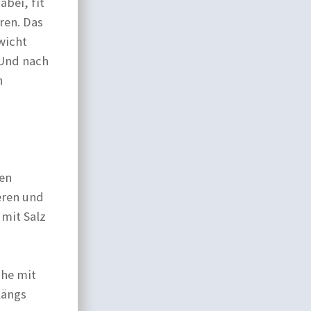
bei, fit
ren. Das
wicht
 Und nach
h
nen
eren und
mit Salz
che mit
längs