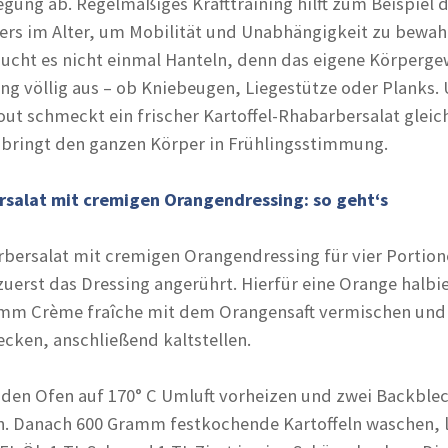
ung ab. Regelmäßiges Krafttraining hilft zum Beispiel da
ers im Alter, um Mobilität und Unabhängigkeit zu bewah
aucht es nicht einmal Hanteln, denn das eigene Körperge
ning völlig aus – ob Kniebeugen, Liegestütze oder Planks.
ut schmeckt ein frischer Kartoffel-Rhabarbersalat gleic
 bringt den ganzen Körper in Frühlingsstimmung.
rsalat mit cremigen Orangendressing: so geht‘s
bersalat mit cremigen Orangendressing für vier Portio
zuerst das Dressing angerührt. Hierfür eine Orange halbi
amm Crème fraîche mit dem Orangensaft vermischen und 
cken, anschließend kaltstellen.
t den Ofen auf 170° C Umluft vorheizen und zwei Backble
n. Danach 600 Gramm festkochende Kartoffeln waschen, 