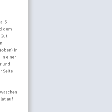
a. 5
nd dem
 Gut
en
(oben) in
in einer
ar und
r Seite
b waschen
lat auf