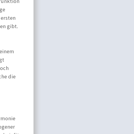
funktion
nge
 ersten
en gibt.
 einem
gt
noch
che die
armonie
wogener