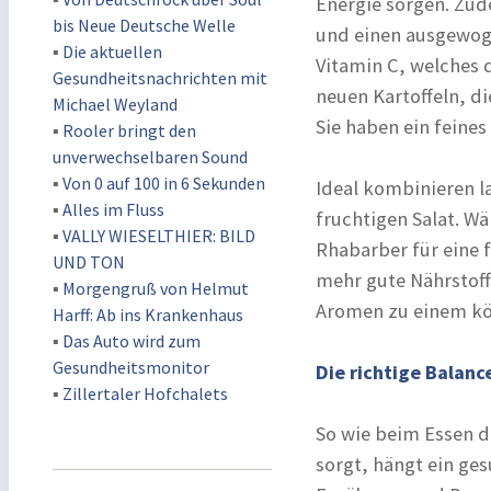
Energie sorgen. Zud
bis Neue Deutsche Welle
und einen ausgewoge
▪
Die aktuellen
Vitamin C, welches 
Gesundheitsnachrichten mit
neuen Kartoffeln, d
Michael Weyland
Sie haben ein feine
▪
Rooler bringt den
unverwechselbaren Sound
▪
Von 0 auf 100 in 6 Sekunden
Ideal kombinieren l
▪
Alles im Fluss
fruchtigen Salat. Wä
▪
VALLY WIESELTHIER: BILD
Rhabarber für eine 
UND TON
mehr gute Nährstoff
▪
Morgengruß von Helmut
Aromen zu einem kös
Harff: Ab ins Krankenhaus
▪
Das Auto wird zum
Gesundheitsmonitor
Die richtige Balanc
▪
Zillertaler Hofchalets
So wie beim Essen d
sorgt, hängt ein ge