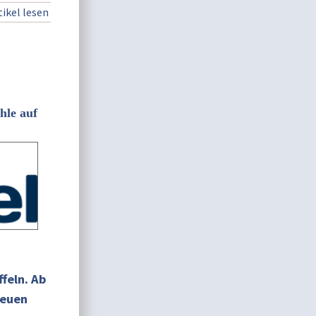
ikel lesen
hle auf
feln. Ab
neuen