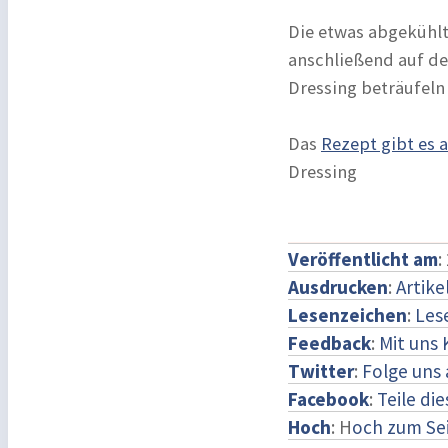
Die etwas abgekühlt
anschließend auf de
Dressing beträufeln 
Das
Rezept gibt es 
Dressing
Veröffentlicht am
:
Ausdrucken
:
Artike
Lesenzeichen
:
Les
Feedback
:
Mit uns
Twitter
:
Folge uns 
Facebook
:
Teile di
Hoch
: H
och zum Se