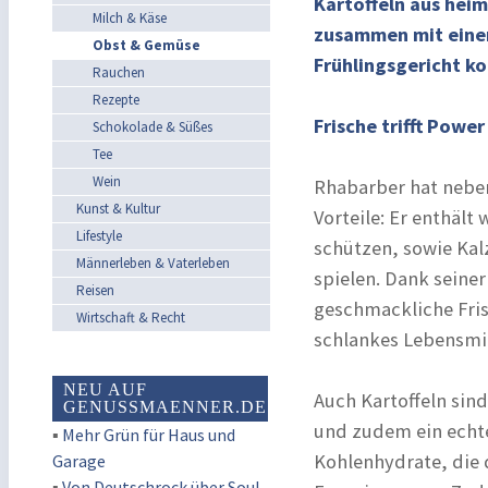
Kartoffeln aus heim
Milch & Käse
zusammen mit einem
Obst & Gemüse
Frühlingsgericht ko
Rauchen
Rezepte
Frische trifft Power
Schokolade & Süßes
Tee
Wein
Rhabarber hat nebe
Kunst & Kultur
Vorteile: Er enthält
Lifestyle
schützen, sowie Kal
Männerleben & Vaterleben
spielen. Dank seiner
Reisen
geschmackliche Fris
Wirtschaft & Recht
schlankes Lebensmit
NEU AUF
Auch Kartoffeln sin
GENUSSMAENNER.DE
und zudem ein echt
▪
Mehr Grün für Haus und
Kohlenhydrate, die 
Garage
▪
Von Deutschrock über Soul