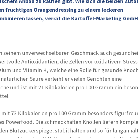
ischem Anbau zu kaufen gibt. Wie sich die beiden Zuta
 fruchtigen Orangendressing zu einem leckeren
mbinieren lassen, verrät die Kartoffel-Marketing GmbH
n seinem unverwechselbaren Geschmack auch gesundhei
 wertvolle Antioxidantien, die Zellen vor oxidativem Stress
zium und Vitamin K, welche eine Rolle für gesunde Knoc
 natürlichen Säure verleiht er vielen Gerichten eine
che und ist mit 21 Kilokalorien pro 100 Gramm ein beso
tel.
d mit 73 Kilokalorien pro 100 Gramm besonders figurfreu
es Powerfood. Die schmackhaften Knollen liefern kompl
den Blutzuckerspiegel stabil halten und so für langanha