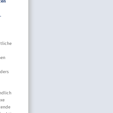
ten
.
tliche
hen
nders
ndlich
exe
ltende